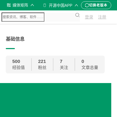
媒体矩阵
开源中国APP
切换老版本
登录
注册
基础信息
500
221
7
0
经验值
粉丝
关注
文章总量