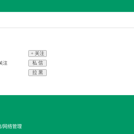
+ 关注
私 信
关注
拉 黑
统/网络管理