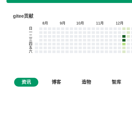
gitee贡献
资讯
博客
造物
智库