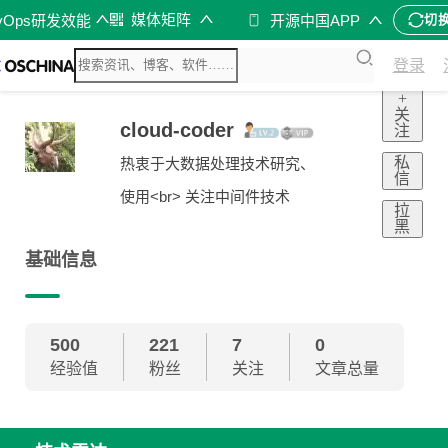
媒体矩阵
vOps研发效能
开源中国APP
切
登录
+
关
cloud-coder
注
私
热衷于大数据处理技术研究、
信
使用<br> 关注中间件技术
拉
黑
基础信息
500
221
7
0
经验值
粉丝
关注
文章总量