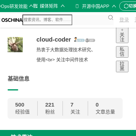
媒体矩阵
vOps研发效能
开源中国APP
切
登录
+
关
cloud-coder
注
私
热衷于大数据处理技术研究、
信
使用<br> 关注中间件技术
拉
黑
基础信息
500
221
7
0
经验值
粉丝
关注
文章总量