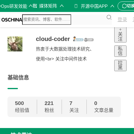
媒体矩阵
vOps研发效能
开源中国APP
切
登录
+
关
cloud-coder
注
私
热衷于大数据处理技术研究、
信
使用<br> 关注中间件技术
拉
黑
基础信息
500
221
7
0
经验值
粉丝
关注
文章总量