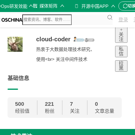
媒体矩阵
vOps研发效能
开源中国APP
切
登录
+
关
cloud-coder
注
私
热衷于大数据处理技术研究、
信
使用<br> 关注中间件技术
拉
黑
基础信息
500
221
7
0
经验值
粉丝
关注
文章总量