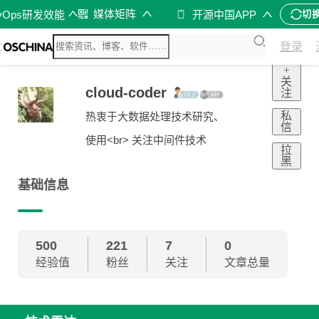
媒体矩阵
vOps研发效能
开源中国APP
切
登录
+
关
cloud-coder
注
私
热衷于大数据处理技术研究、
信
使用<br> 关注中间件技术
拉
黑
基础信息
500
221
7
0
经验值
粉丝
关注
文章总量