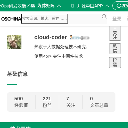
媒体矩阵
vOps研发效能
开源中国APP
切
登录
+
关
cloud-coder
注
私
热衷于大数据处理技术研究、
信
使用<br> 关注中间件技术
拉
黑
基础信息
500
221
7
0
经验值
粉丝
关注
文章总量