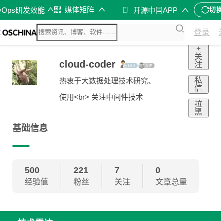
媒体矩阵
vOps研发效能
开源中国APP
切
登录
+
关
cloud-coder
注
私
热衷于大数据处理技术研究、
信
使用<br> 关注中间件技术
拉
黑
基础信息
500
221
7
0
经验值
粉丝
关注
文章总量