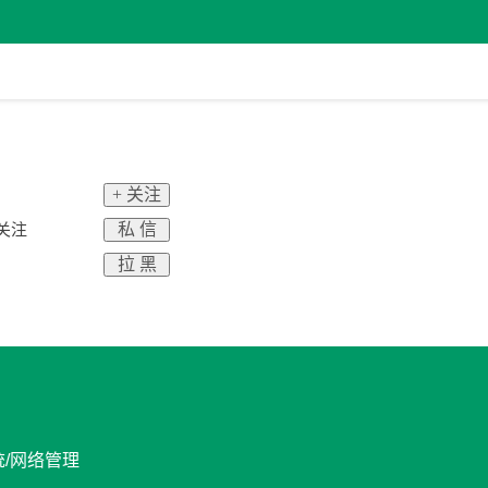
+ 关注
私 信
关注
拉 黑
统/网络管理