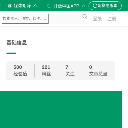
媒体矩阵
开源中国APP
切换老版本
登录
注册
基础信息
500
221
7
0
经验值
粉丝
关注
文章总量