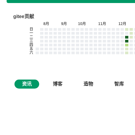
gitee贡献
资讯
博客
造物
智库