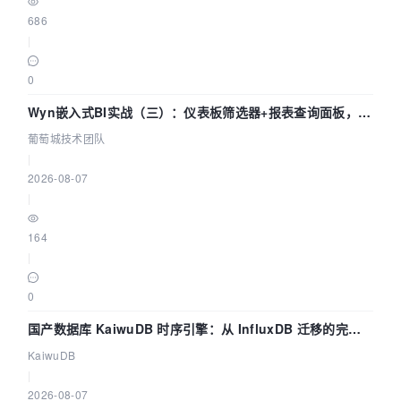
686
|
0
Wyn嵌入式BI实战（三）：仪表板筛选器+报表查询面板，参
数联动全闭环
葡萄城技术团队
|
2026-08-07
|
164
|
0
国产数据库 KaiwuDB 时序引擎：从 InfluxDB 迁移的完整
技术路径
KaiwuDB
|
2026-08-07