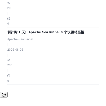
298
|
0
倒计时 1 天！Apache SeaTunnel 6 个议题将亮相
Community Over Code Asia 2026
Apache SeaTunnel
|
2026-08-06
|
238
|
0