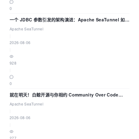
0
一个 JDBC 参数引发的架构演进：Apache SeaTunnel 如何
解决数据同步中的“定时 Flush”难题
Apache SeaTunnel
|
2026-08-06
|
928
|
0
就在明天！白鲸开源与你相约 Community Over Code
Asia 2026 主题演讲！
Apache SeaTunnel
|
2026-08-06
|
277