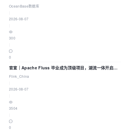
Agent 既当运动员又
OceanBase数据库
|
2026-08-07
|
300
|
0
官宣｜Apache Fluss 毕业成为顶级项目，湖流一体开启
Agentic Lake 全面实时化时代
Flink_China
|
2026-08-07
|
3504
|
0