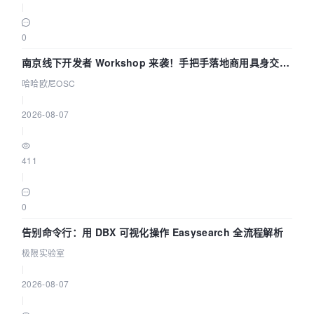
|
0
南京线下开发者 Workshop 来袭！手把手落地商用具身交互
智能 Agent 应用
哈哈欧尼OSC
|
2026-08-07
|
411
|
0
告别命令行：用 DBX 可视化操作 Easysearch 全流程解析
极限实验室
|
2026-08-07
|