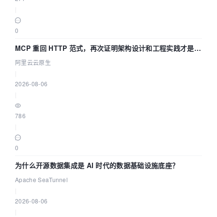
|
0
MCP 重回 HTTP 范式，再次证明架构设计和工程实践才是稀
缺资源
阿里云云原生
|
2026-08-06
|
786
|
0
为什么开源数据集成是 AI 时代的数据基础设施底座？
Apache SeaTunnel
|
2026-08-06
|