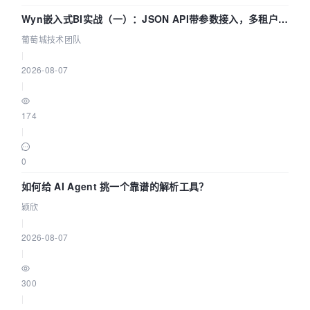
Wyn嵌入式BI实战（一）：JSON API带参数接入，多租户数
据源配置指南 | 葡萄城技术团队
葡萄城技术团队
|
2026-08-07
|
174
|
0
如何给 AI Agent 挑一个靠谱的解析工具？
颖欣
|
2026-08-07
|
300
|