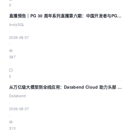
0
直播预告｜PG 30 周年系列直播第六期：中国开发者与PG内
核——我们改得动吗？我们贡献了什么？
IvorySQL
|
2026-08-07
|
387
|
0
从万亿级大模型到全线应用：Databend Cloud 助力头部 AI
企业构建全链路 Trace 数据管道
Databend
|
2026-08-07
|
310