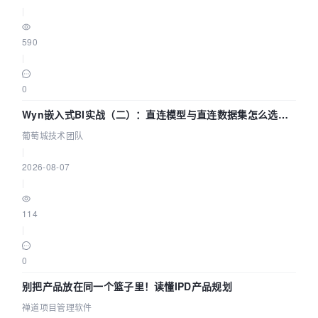
|
590
|
0
Wyn嵌入式BI实战（二）：直连模型与直连数据集怎么选，
参数为什么不生效？| 葡萄城技术团队
葡萄城技术团队
|
2026-08-07
|
114
|
0
别把产品放在同一个篮子里！读懂IPD产品规划
禅道项目管理软件