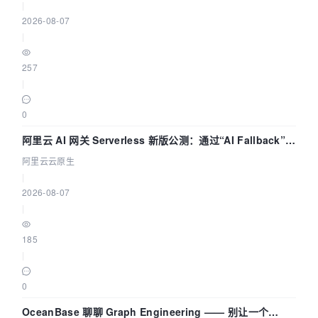
|
2026-08-07
|
257
|
0
阿里云 AI 网关 Serverless 新版公测：通过“AI Fallback”与
拓扑可视化构建 AI 流量治理底座
阿里云云原生
|
2026-08-07
|
185
|
0
OceanBase 聊聊 Graph Engineering —— 别让一个