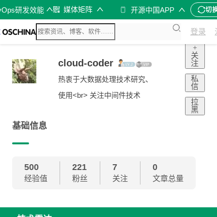
媒体矩阵
vOps研发效能
开源中国APP
切
登录
+
关
cloud-coder
注
私
热衷于大数据处理技术研究、
信
使用<br> 关注中间件技术
拉
黑
基础信息
500
221
7
0
经验值
粉丝
关注
文章总量