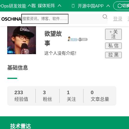
媒体矩阵
vOps研发效能
开源中国APP
切
登录
+ 关
欲望故
注
事
私 信
这个人没有介绍！
拉 黑
基础信息
233
3
1
0
经验值
粉丝
关注
文章总量
技术雷达