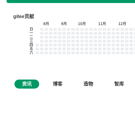
gitee贡献
资讯
博客
造物
智库