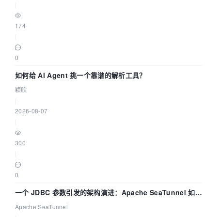
|
174
|
0
如何给 AI Agent 挑一个靠谱的解析工具？
颖欣
|
2026-08-07
|
300
|
0
一个 JDBC 参数引发的架构演进：Apache SeaTunnel 如何
解决数据同步中的“定时 Flush”难题
Apache SeaTunnel