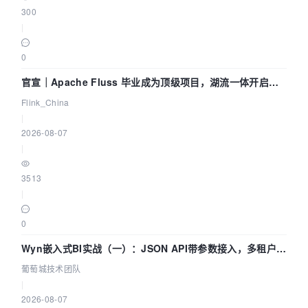
300
|
0
官宣｜Apache Fluss 毕业成为顶级项目，湖流一体开启
Agentic Lake 全面实时化时代
Flink_China
|
2026-08-07
|
3513
|
0
Wyn嵌入式BI实战（一）：JSON API带参数接入，多租户数
据源配置指南 | 葡萄城技术团队
葡萄城技术团队
|
2026-08-07