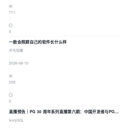
771
|
0
一款会照顾自己的软件长什么样
乒乓狂魔
|
2026-08-10
|
236
|
0
直播预告｜PG 30 周年系列直播第六期：中国开发者与PG内
核——我们改得动吗？我们贡献了什么？
IvorySQL
|