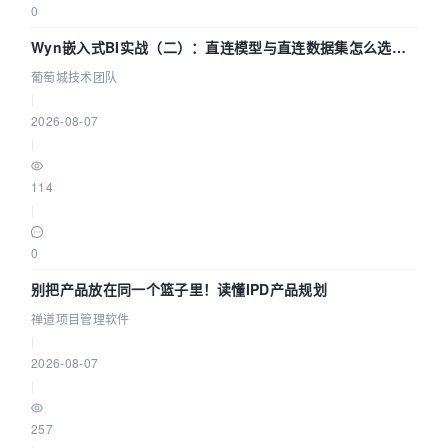
0
Wyn嵌入式BI实战（二）：直连模型与直连数据集怎么选，
参数为什么不生效？| 葡萄城技术团队
葡萄城技术团队
|
2026-08-07
|
114
|
0
别把产品放在同一个篮子里！读懂IPD产品规划
禅道项目管理软件
|
2026-08-07
|
257