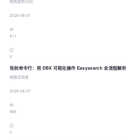
智能 Agent 应用
哈哈欧尼OSC
|
2026-08-07
|
411
|
0
告别命令行：用 DBX 可视化操作 Easysearch 全流程解析
极限实验室
|
2026-08-07
|
686
|
0