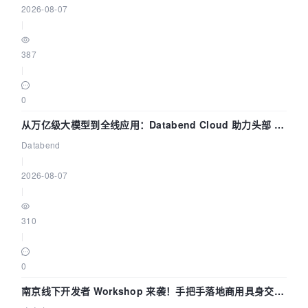
2026-08-07
|
387
|
0
从万亿级大模型到全线应用：Databend Cloud 助力头部 AI
企业构建全链路 Trace 数据管道
Databend
|
2026-08-07
|
310
|
0
南京线下开发者 Workshop 来袭！手把手落地商用具身交互