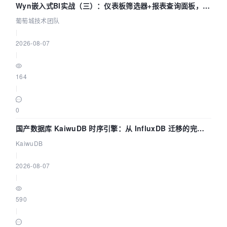
Wyn嵌入式BI实战（三）：仪表板筛选器+报表查询面板，参
数联动全闭环
葡萄城技术团队
|
2026-08-07
|
164
|
0
国产数据库 KaiwuDB 时序引擎：从 InfluxDB 迁移的完整
技术路径
KaiwuDB
|
2026-08-07
|
590
|