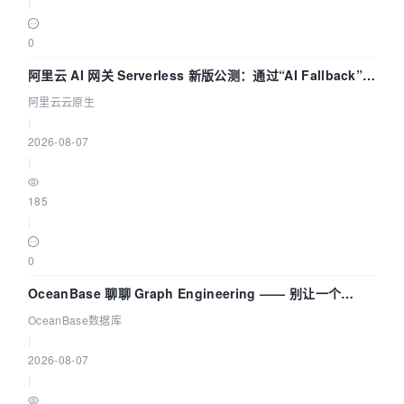
|
0
阿里云 AI 网关 Serverless 新版公测：通过“AI Fallback”与
拓扑可视化构建 AI 流量治理底座
阿里云云原生
|
2026-08-07
|
185
|
0
OceanBase 聊聊 Graph Engineering —— 别让一个
Agent 既当运动员又
OceanBase数据库
|
2026-08-07
|