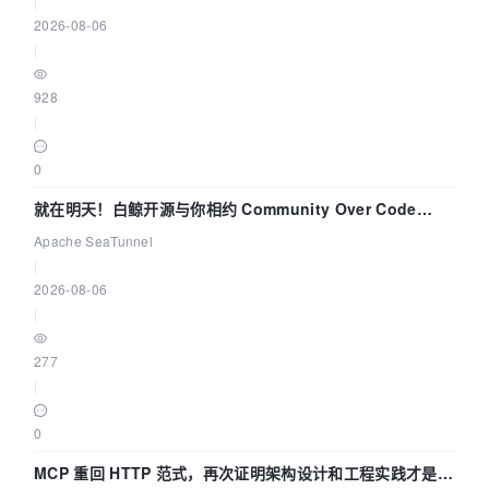
|
2026-08-06
|
928
|
0
就在明天！白鲸开源与你相约 Community Over Code
Asia 2026 主题演讲！
Apache SeaTunnel
|
2026-08-06
|
277
|
0
MCP 重回 HTTP 范式，再次证明架构设计和工程实践才是稀