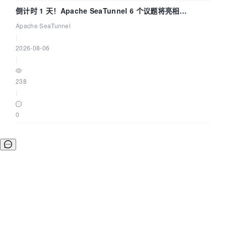
倒计时 1 天！Apache SeaTunnel 6 个议题将亮相
Community Over Code Asia 2026
Apache SeaTunnel
|
2026-08-06
|
238
|
0