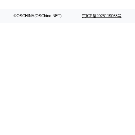
©OSCHINA(OSChina.NET)
京ICP备2025119063号