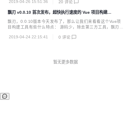
2019-04-26 15:51:36
20
评论
版 i5 8G 64位 联通4G热点 30多个组件的小型 Vue 项目 飘刃
Vue-CLI 工具版本 piaoren@0.1.1 @vue/cli@3.6.3 依赖包数
飘刃 v0.0.10 首次发布，超快执行速度的 Vue 项目构建工
487 689 安装命令 npm i -g piaoren npm i -g @vue/cli 安装
具
时间 18s 1m 42s 支持编码 Pug Sass ES6+ Pug Sass Less
飘刃，0.0.10版本今天发布了，那么让我们来看看这个Vue项
Styl...
目构建工具有些什么特点： 源码少，除去第三方工具，飘刃所
有核心代码共8个文件不到1000行，看源码不头疼 速度快，开
2019-04-24 22:15:41
0
评论
发过程中无需 babel 转译，飘刃只转 import/export ，其余直
接输出到浏览器 效率高，使用谷歌浏览器 99.9% 源码调试，
无需 source map ，告别组件 this 乱指 window 够直观，开
发环境可在浏览器 Elements 调试板块直接从 dom 属性找到
组件对应的文件位置 体积小，生产代码使用 rollup 打包，摇
暂无更多数据
树优化，没用代码全靠边，再上 uglify 高效压缩 前端项目构
建工具...