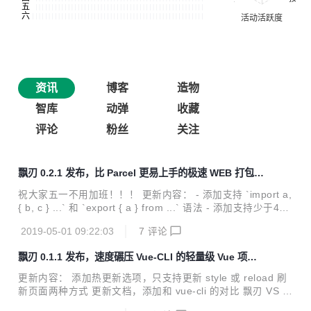
资讯
博客
造物
智库
动弹
收藏
评论
粉丝
关注
飘刃 0.2.1 发布，比 Parcel 更易上手的极速 WEB 打包工
具
祝大家五一不用加班！！！ 更新内容： - 添加支持 `import a,
{ b, c } ...` 和 `export { a } from ...` 语法 - 添加支持少于4k
的图片压缩成base64 - 添加 html 和 css 里的图片资源自动拷
2019-05-01 09:22:03
7
评论
贝到相应的静态文件夹的功能 - 添加 html2VueRender 选
项，默认开启，即 html 和 js 同级目录且同名 html 会转成 Vu
飘刃 0.1.1 发布，速度碾压 Vue-CLI 的轻量级 Vue 项目
e render 函数 - 解决 sass 使用 `@import` 导入路径问题 -
构建工具
添加支持 rollup 插件的 `resolveId` 方法 - 优化项目文件结构
更新内容： 添加热更新选项，只支持更新 style 或 reload 刷
飘刃 v0.2.1 是个较...
新页面两种方式 更新文档，添加和 vue-cli 的对比 飘刃 VS V
ue-CLI： 对比环境 华为荣耀 MagicBook Windows 10 家庭