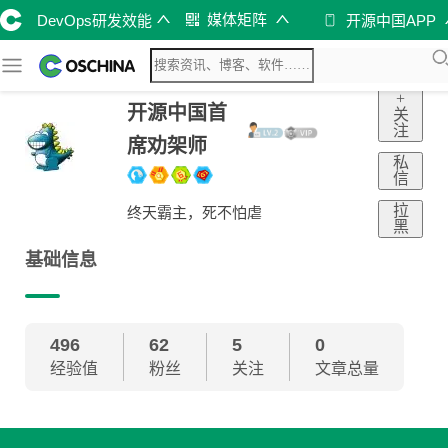
媒体矩阵
DevOps研发效能
开源中国APP
+
开源中国首
关
注
席劝架师
私
信
拉
终天霸主，死不怕虐
黑
基础信息
496
62
5
0
经验值
粉丝
关注
文章总量