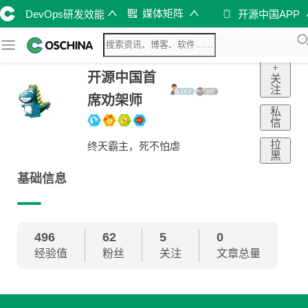
媒体矩阵
DevOps研发效能
开源中国APP
+
开源中国首
关
注
席劝架师
私
信
拉
终天霸主，死不怕虐
黑
基础信息
496
62
5
0
经验值
粉丝
关注
文章总量