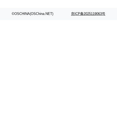
©OSCHINA(OSChina.NET)
京ICP备2025119063号