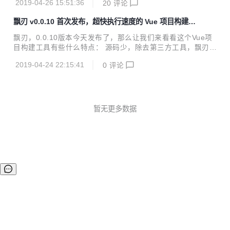
2019-04-26 15:51:36
20
评论
版 i5 8G 64位 联通4G热点 30多个组件的小型 Vue 项目 飘刃
Vue-CLI 工具版本 piaoren@0.1.1 @vue/cli@3.6.3 依赖包数
飘刃 v0.0.10 首次发布，超快执行速度的 Vue 项目构建工
487 689 安装命令 npm i -g piaoren npm i -g @vue/cli 安装
具
时间 18s 1m 42s 支持编码 Pug Sass ES6+ Pug Sass Less
飘刃，0.0.10版本今天发布了，那么让我们来看看这个Vue项
Styl...
目构建工具有些什么特点： 源码少，除去第三方工具，飘刃所
有核心代码共8个文件不到1000行，看源码不头疼 速度快，开
2019-04-24 22:15:41
0
评论
发过程中无需 babel 转译，飘刃只转 import/export ，其余直
接输出到浏览器 效率高，使用谷歌浏览器 99.9% 源码调试，
无需 source map ，告别组件 this 乱指 window 够直观，开
发环境可在浏览器 Elements 调试板块直接从 dom 属性找到
组件对应的文件位置 体积小，生产代码使用 rollup 打包，摇
暂无更多数据
树优化，没用代码全靠边，再上 uglify 高效压缩 前端项目构
建工具...