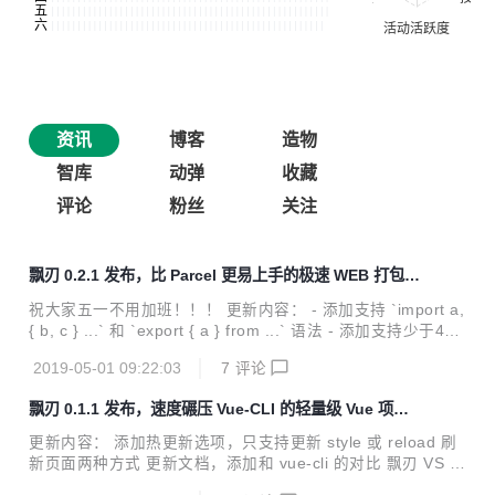
资讯
博客
造物
智库
动弹
收藏
评论
粉丝
关注
飘刃 0.2.1 发布，比 Parcel 更易上手的极速 WEB 打包工
具
祝大家五一不用加班！！！ 更新内容： - 添加支持 `import a,
{ b, c } ...` 和 `export { a } from ...` 语法 - 添加支持少于4k
的图片压缩成base64 - 添加 html 和 css 里的图片资源自动拷
2019-05-01 09:22:03
7
评论
贝到相应的静态文件夹的功能 - 添加 html2VueRender 选
项，默认开启，即 html 和 js 同级目录且同名 html 会转成 Vu
飘刃 0.1.1 发布，速度碾压 Vue-CLI 的轻量级 Vue 项目
e render 函数 - 解决 sass 使用 `@import` 导入路径问题 -
构建工具
添加支持 rollup 插件的 `resolveId` 方法 - 优化项目文件结构
更新内容： 添加热更新选项，只支持更新 style 或 reload 刷
飘刃 v0.2.1 是个较...
新页面两种方式 更新文档，添加和 vue-cli 的对比 飘刃 VS V
ue-CLI： 对比环境 华为荣耀 MagicBook Windows 10 家庭