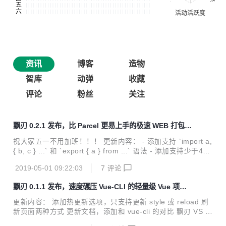
资讯
博客
造物
智库
动弹
收藏
评论
粉丝
关注
飘刃 0.2.1 发布，比 Parcel 更易上手的极速 WEB 打包工
具
祝大家五一不用加班！！！ 更新内容： - 添加支持 `import a,
{ b, c } ...` 和 `export { a } from ...` 语法 - 添加支持少于4k
的图片压缩成base64 - 添加 html 和 css 里的图片资源自动拷
2019-05-01 09:22:03
7
评论
贝到相应的静态文件夹的功能 - 添加 html2VueRender 选
项，默认开启，即 html 和 js 同级目录且同名 html 会转成 Vu
飘刃 0.1.1 发布，速度碾压 Vue-CLI 的轻量级 Vue 项目
e render 函数 - 解决 sass 使用 `@import` 导入路径问题 -
构建工具
添加支持 rollup 插件的 `resolveId` 方法 - 优化项目文件结构
更新内容： 添加热更新选项，只支持更新 style 或 reload 刷
飘刃 v0.2.1 是个较...
新页面两种方式 更新文档，添加和 vue-cli 的对比 飘刃 VS V
ue-CLI： 对比环境 华为荣耀 MagicBook Windows 10 家庭