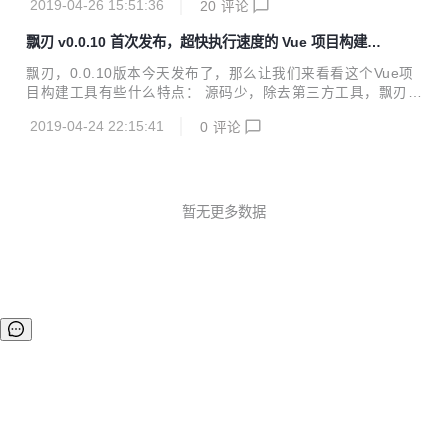
2019-04-26 15:51:36
20
评论
版 i5 8G 64位 联通4G热点 30多个组件的小型 Vue 项目 飘刃
Vue-CLI 工具版本 piaoren@0.1.1 @vue/cli@3.6.3 依赖包数
飘刃 v0.0.10 首次发布，超快执行速度的 Vue 项目构建工
487 689 安装命令 npm i -g piaoren npm i -g @vue/cli 安装
具
时间 18s 1m 42s 支持编码 Pug Sass ES6+ Pug Sass Less
飘刃，0.0.10版本今天发布了，那么让我们来看看这个Vue项
Styl...
目构建工具有些什么特点： 源码少，除去第三方工具，飘刃所
有核心代码共8个文件不到1000行，看源码不头疼 速度快，开
2019-04-24 22:15:41
0
评论
发过程中无需 babel 转译，飘刃只转 import/export ，其余直
接输出到浏览器 效率高，使用谷歌浏览器 99.9% 源码调试，
无需 source map ，告别组件 this 乱指 window 够直观，开
发环境可在浏览器 Elements 调试板块直接从 dom 属性找到
组件对应的文件位置 体积小，生产代码使用 rollup 打包，摇
暂无更多数据
树优化，没用代码全靠边，再上 uglify 高效压缩 前端项目构
建工具...