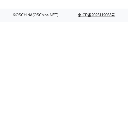
©OSCHINA(OSChina.NET)
京ICP备2025119063号