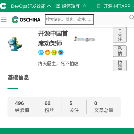
媒体矩阵
DevOps研发效能
开源中国APP
+
开源中国首
关
注
席劝架师
私
信
拉
终天霸主，死不怕虐
黑
基础信息
496
62
5
0
经验值
粉丝
关注
文章总量