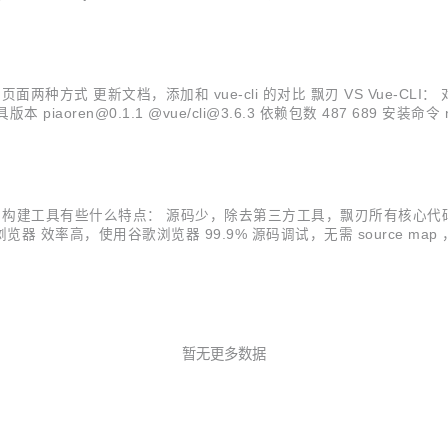
两种方式 更新文档，添加和 vue-cli 的对比 飘刃 VS Vue-CLI： 对比环境
oren@0.1.1 @vue/cli@3.6.3 依赖包数 487 689 安装命令 npm i -
项目构建工具有些什么特点： 源码少，除去第三方工具，飘刃所有核心代
出到浏览器 效率高，使用谷歌浏览器 99.9% 源码调试，无需 source map
积小，生产代码使用 rollup 打包，摇树优化，没用代码全靠边，再上 ugl
暂无更多数据