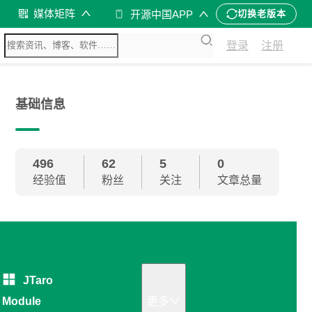
媒体矩阵
开源中国APP
切换老版本
登录
注册
基础信息
496
62
5
0
经验值
粉丝
关注
文章总量
JTaro
Module
更多