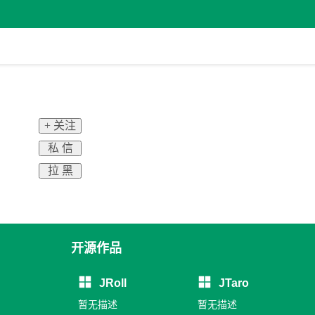
+ 关注
私 信
拉 黑
开源作品
JRoll
JTaro
暂无描述
暂无描述