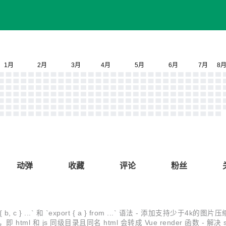
动弹
收藏
评论
粉丝
c } ...` 和 `export { a } from ...` 语法 - 添加支持少于4k
tml 和 js 同级目录且同名 html 会转成 Vue render 函数 - 解决 sa