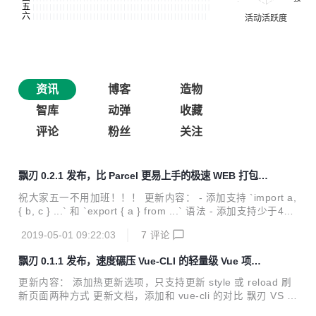
资讯
博客
造物
智库
动弹
收藏
评论
粉丝
关注
飘刃 0.2.1 发布，比 Parcel 更易上手的极速 WEB 打包工
具
祝大家五一不用加班！！！ 更新内容： - 添加支持 `import a,
{ b, c } ...` 和 `export { a } from ...` 语法 - 添加支持少于4k
的图片压缩成base64 - 添加 html 和 css 里的图片资源自动拷
2019-05-01 09:22:03
7
评论
贝到相应的静态文件夹的功能 - 添加 html2VueRender 选
项，默认开启，即 html 和 js 同级目录且同名 html 会转成 Vu
飘刃 0.1.1 发布，速度碾压 Vue-CLI 的轻量级 Vue 项目
e render 函数 - 解决 sass 使用 `@import` 导入路径问题 -
构建工具
添加支持 rollup 插件的 `resolveId` 方法 - 优化项目文件结构
更新内容： 添加热更新选项，只支持更新 style 或 reload 刷
飘刃 v0.2.1 是个较...
新页面两种方式 更新文档，添加和 vue-cli 的对比 飘刃 VS V
ue-CLI： 对比环境 华为荣耀 MagicBook Windows 10 家庭