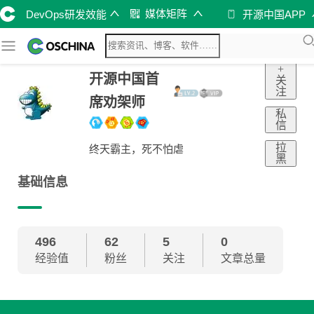
媒体矩阵
DevOps研发效能
开源中国APP
+
开源中国首
关
注
席劝架师
私
信
拉
终天霸主，死不怕虐
黑
基础信息
496
62
5
0
经验值
粉丝
关注
文章总量