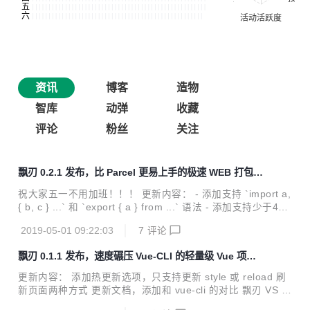
资讯
博客
造物
智库
动弹
收藏
评论
粉丝
关注
飘刃 0.2.1 发布，比 Parcel 更易上手的极速 WEB 打包工
具
祝大家五一不用加班！！！ 更新内容： - 添加支持 `import a,
{ b, c } ...` 和 `export { a } from ...` 语法 - 添加支持少于4k
的图片压缩成base64 - 添加 html 和 css 里的图片资源自动拷
2019-05-01 09:22:03
7
评论
贝到相应的静态文件夹的功能 - 添加 html2VueRender 选
项，默认开启，即 html 和 js 同级目录且同名 html 会转成 Vu
飘刃 0.1.1 发布，速度碾压 Vue-CLI 的轻量级 Vue 项目
e render 函数 - 解决 sass 使用 `@import` 导入路径问题 -
构建工具
添加支持 rollup 插件的 `resolveId` 方法 - 优化项目文件结构
更新内容： 添加热更新选项，只支持更新 style 或 reload 刷
飘刃 v0.2.1 是个较...
新页面两种方式 更新文档，添加和 vue-cli 的对比 飘刃 VS V
ue-CLI： 对比环境 华为荣耀 MagicBook Windows 10 家庭