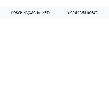
©OSCHINA(OSChina.NET)
京ICP备2025119063号