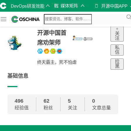
媒体矩阵
DevOps研发效能
开源中国APP
+
开源中国首
关
注
席劝架师
私
信
拉
终天霸主，死不怕虐
黑
基础信息
496
62
5
0
经验值
粉丝
关注
文章总量