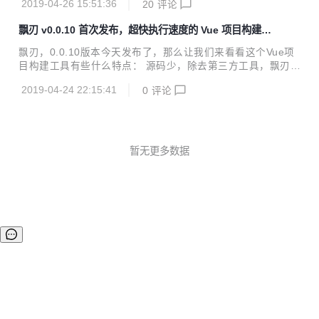
2019-04-26 15:51:36
20
评论
版 i5 8G 64位 联通4G热点 30多个组件的小型 Vue 项目 飘刃
Vue-CLI 工具版本 piaoren@0.1.1 @vue/cli@3.6.3 依赖包数
飘刃 v0.0.10 首次发布，超快执行速度的 Vue 项目构建工
487 689 安装命令 npm i -g piaoren npm i -g @vue/cli 安装
具
时间 18s 1m 42s 支持编码 Pug Sass ES6+ Pug Sass Less
飘刃，0.0.10版本今天发布了，那么让我们来看看这个Vue项
Styl...
目构建工具有些什么特点： 源码少，除去第三方工具，飘刃所
有核心代码共8个文件不到1000行，看源码不头疼 速度快，开
2019-04-24 22:15:41
0
评论
发过程中无需 babel 转译，飘刃只转 import/export ，其余直
接输出到浏览器 效率高，使用谷歌浏览器 99.9% 源码调试，
无需 source map ，告别组件 this 乱指 window 够直观，开
发环境可在浏览器 Elements 调试板块直接从 dom 属性找到
组件对应的文件位置 体积小，生产代码使用 rollup 打包，摇
暂无更多数据
树优化，没用代码全靠边，再上 uglify 高效压缩 前端项目构
建工具...