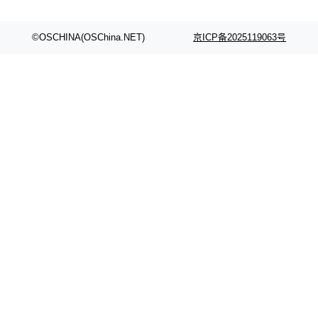
©OSCHINA(OSChina.NET)
京ICP备2025119063号