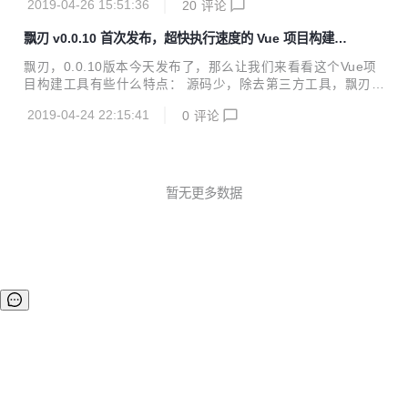
2019-04-26 15:51:36
20
评论
版 i5 8G 64位 联通4G热点 30多个组件的小型 Vue 项目 飘刃
Vue-CLI 工具版本 piaoren@0.1.1 @vue/cli@3.6.3 依赖包数
飘刃 v0.0.10 首次发布，超快执行速度的 Vue 项目构建工
487 689 安装命令 npm i -g piaoren npm i -g @vue/cli 安装
具
时间 18s 1m 42s 支持编码 Pug Sass ES6+ Pug Sass Less
飘刃，0.0.10版本今天发布了，那么让我们来看看这个Vue项
Styl...
目构建工具有些什么特点： 源码少，除去第三方工具，飘刃所
有核心代码共8个文件不到1000行，看源码不头疼 速度快，开
2019-04-24 22:15:41
0
评论
发过程中无需 babel 转译，飘刃只转 import/export ，其余直
接输出到浏览器 效率高，使用谷歌浏览器 99.9% 源码调试，
无需 source map ，告别组件 this 乱指 window 够直观，开
发环境可在浏览器 Elements 调试板块直接从 dom 属性找到
组件对应的文件位置 体积小，生产代码使用 rollup 打包，摇
暂无更多数据
树优化，没用代码全靠边，再上 uglify 高效压缩 前端项目构
建工具...