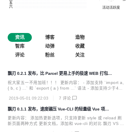
资讯
博客
造物
智库
动弹
收藏
评论
粉丝
关注
飘刃 0.2.1 发布，比 Parcel 更易上手的极速 WEB 打包工
具
祝大家五一不用加班！！！ 更新内容： - 添加支持 `import a,
{ b, c } ...` 和 `export { a } from ...` 语法 - 添加支持少于4k
的图片压缩成base64 - 添加 html 和 css 里的图片资源自动拷
2019-05-01 09:22:03
7
评论
贝到相应的静态文件夹的功能 - 添加 html2VueRender 选
项，默认开启，即 html 和 js 同级目录且同名 html 会转成 Vu
飘刃 0.1.1 发布，速度碾压 Vue-CLI 的轻量级 Vue 项目
e render 函数 - 解决 sass 使用 `@import` 导入路径问题 -
构建工具
添加支持 rollup 插件的 `resolveId` 方法 - 优化项目文件结构
更新内容： 添加热更新选项，只支持更新 style 或 reload 刷
飘刃 v0.2.1 是个较...
新页面两种方式 更新文档，添加和 vue-cli 的对比 飘刃 VS V
ue-CLI： 对比环境 华为荣耀 MagicBook Windows 10 家庭