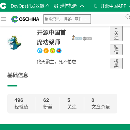
媒体矩阵
DevOps研发效能
开源中国APP
+
开源中国首
关
注
席劝架师
私
信
拉
终天霸主，死不怕虐
黑
基础信息
496
62
5
0
经验值
粉丝
关注
文章总量