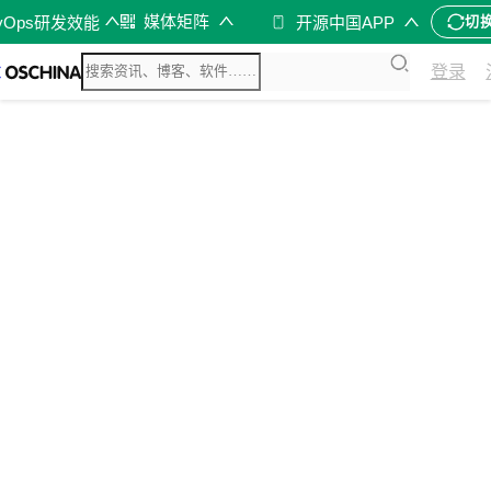
媒体矩阵
vOps研发效能
开源中国APP
切
登录