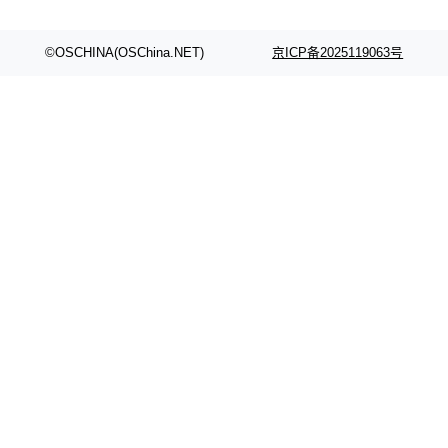
©OSCHINA(OSChina.NET)
京ICP备2025119063号