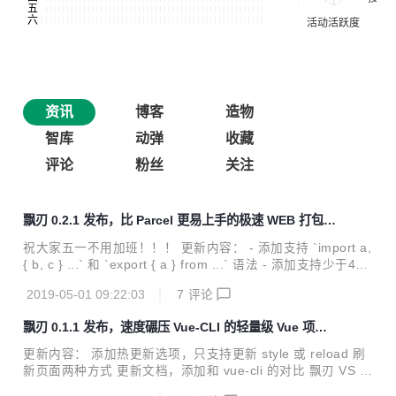
资讯
博客
造物
智库
动弹
收藏
评论
粉丝
关注
飘刃 0.2.1 发布，比 Parcel 更易上手的极速 WEB 打包工
具
祝大家五一不用加班！！！ 更新内容： - 添加支持 `import a,
{ b, c } ...` 和 `export { a } from ...` 语法 - 添加支持少于4k
的图片压缩成base64 - 添加 html 和 css 里的图片资源自动拷
2019-05-01 09:22:03
7
评论
贝到相应的静态文件夹的功能 - 添加 html2VueRender 选
项，默认开启，即 html 和 js 同级目录且同名 html 会转成 Vu
飘刃 0.1.1 发布，速度碾压 Vue-CLI 的轻量级 Vue 项目
e render 函数 - 解决 sass 使用 `@import` 导入路径问题 -
构建工具
添加支持 rollup 插件的 `resolveId` 方法 - 优化项目文件结构
更新内容： 添加热更新选项，只支持更新 style 或 reload 刷
飘刃 v0.2.1 是个较...
新页面两种方式 更新文档，添加和 vue-cli 的对比 飘刃 VS V
ue-CLI： 对比环境 华为荣耀 MagicBook Windows 10 家庭