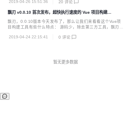
2019-04-26 15:51:36
20
评论
版 i5 8G 64位 联通4G热点 30多个组件的小型 Vue 项目 飘刃
Vue-CLI 工具版本 piaoren@0.1.1 @vue/cli@3.6.3 依赖包数
飘刃 v0.0.10 首次发布，超快执行速度的 Vue 项目构建工
487 689 安装命令 npm i -g piaoren npm i -g @vue/cli 安装
具
时间 18s 1m 42s 支持编码 Pug Sass ES6+ Pug Sass Less
飘刃，0.0.10版本今天发布了，那么让我们来看看这个Vue项
Styl...
目构建工具有些什么特点： 源码少，除去第三方工具，飘刃所
有核心代码共8个文件不到1000行，看源码不头疼 速度快，开
2019-04-24 22:15:41
0
评论
发过程中无需 babel 转译，飘刃只转 import/export ，其余直
接输出到浏览器 效率高，使用谷歌浏览器 99.9% 源码调试，
无需 source map ，告别组件 this 乱指 window 够直观，开
发环境可在浏览器 Elements 调试板块直接从 dom 属性找到
组件对应的文件位置 体积小，生产代码使用 rollup 打包，摇
暂无更多数据
树优化，没用代码全靠边，再上 uglify 高效压缩 前端项目构
建工具...