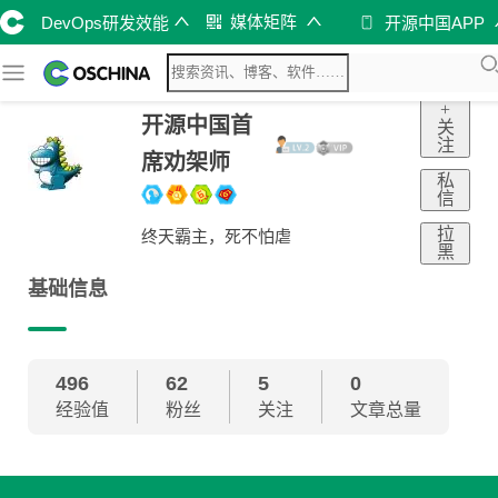
媒体矩阵
DevOps研发效能
开源中国APP
+
开源中国首
关
注
席劝架师
私
信
拉
终天霸主，死不怕虐
黑
基础信息
496
62
5
0
经验值
粉丝
关注
文章总量