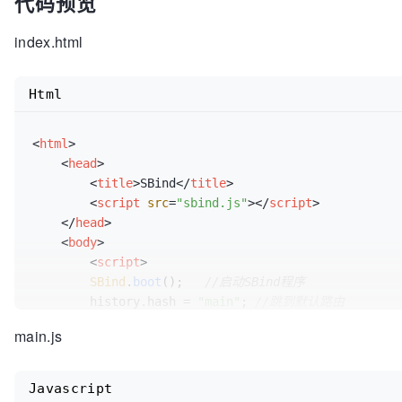
代码预览
index.html
Html
<
html
>
<
head
>
<
title
>
SBind
</
title
>
<
script
src
=
"sbind.js"
>
</
script
>
</
head
>
<
body
>
<
script
>
SBind
.
boot
();   
//启动SBind程序
        history.
hash
 = 
"main"
; 
//跳到默认路由
</
script
>
main.js
</
body
>
</
html
>
Javascript