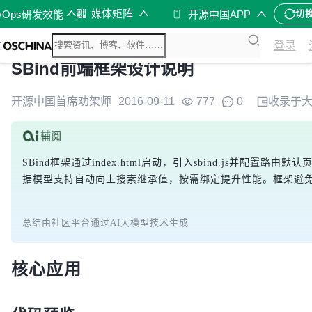
媒体矩阵
vOps研发效能
开源中国APP
切
登录
SBind前端框架设计说明
开源中国首席劝架师
2016-09-11
777
0
收录于
SBind框架通过index.html启动，引入sbind.js
据模型支持自动向上搜索继承值，按需绑定提升性能。框架避
总结由社区平台通过AI大模型技术生成
核心应用