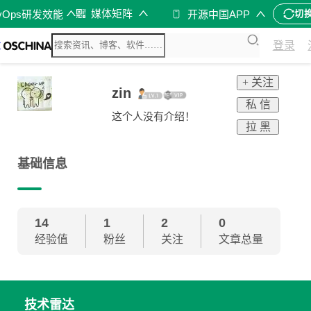
媒体矩阵
vOps研发效能
开源中国APP
切
登录
+ 关注
zin
私 信
这个人没有介绍！
拉 黑
基础信息
14
1
2
0
经验值
粉丝
关注
文章总量
技术雷达