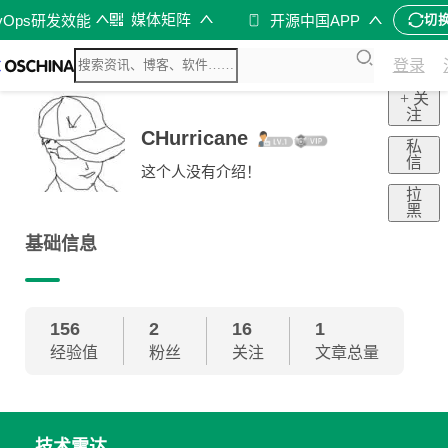
媒体矩阵
vOps研发效能
开源中国APP
切
登录
+ 关
注
CHurricane
私
信
这个人没有介绍！
拉
黑
基础信息
156
2
16
1
经验值
粉丝
关注
文章总量
技术雷达