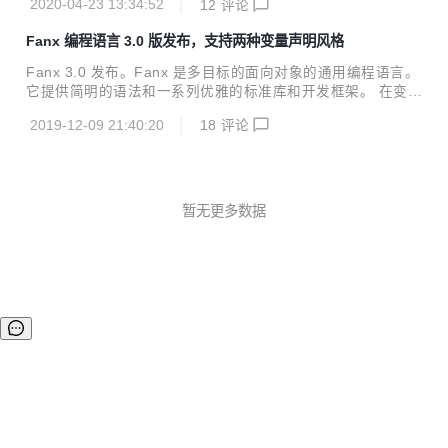
目主页: http...
2020-04-23 13:34:52
12
评论
d和iOS上测试通过。vase是Fanx语言自带的跨平台GUI库，
支持开发移动端App、Html5应用、和桌面程序。 在桌面上使
Fanx 编程语言 3.0 版发布，支持两种变量声明风格
用Swing/Java2D绘制，在Android上使用系统自带的Skia绘图
库，在网页上使用Html5的Canvas绘制。 大概的架构像这样
Fanx 3.0 发布。Fanx 是多目标的面向对象的通用编程语言。
（目前使用cordova运行在iOS上）:
它提供简明的语法和一系列优雅的标准库和开发框架。 在变量
声明明的语法中，有些语言把类型写在变量名前面，有些则写
2019-12-09 21:40:20
18
评论
在后面。Fanx 3.0 同时支持两种风格： Int age = 12 var ag
e: Int = 12 fun foo() : Str { .. } Str foo() { ... } fanx 的成员声
明关键字包括：var, let, const, fun, new。局部变量不需要关
键字。 同时支持两种方式是为了方便其他风格的开发者，尊重
他们的习惯。当然我们不提倡在一个文件里面混合使用。 完整
暂无更多数据
的一段示例代码： ...