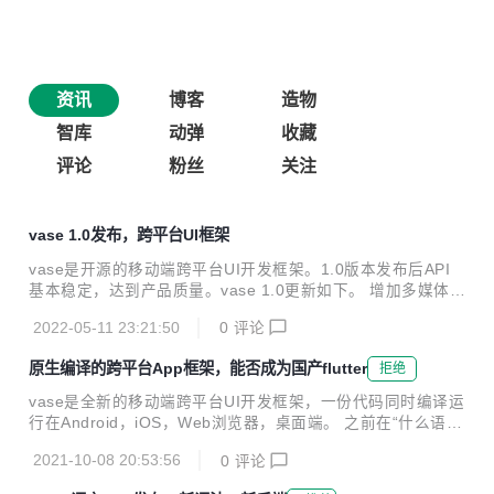
资讯
博客
造物
智库
动弹
收藏
评论
粉丝
关注
vase 1.0发布，跨平台UI框架
vase是开源的移动端跨平台UI开发框架。1.0版本发布后API
基本稳定，达到产品质量。vase 1.0更新如下。 增加多媒体支
持 支持播放声音 支持视频播放控件 支持TTS（语音合成） 以
2022-05-11 23:21:50
0
评论
上功能在Android，iOS，Html5上完成支持，在java桌面端只
支持播放声音。 布局功能增强 新增百分比布局 新增自动缩放
原生编译的跨平台App框架，能否成为国产flutter
拒绝
布局 新增更多控件 CardPane提供横向推动的列表 ResizePa
ne提供可用鼠标拖动大小的子窗口，方便开发桌面应用 Color
vase是全新的移动端跨平台UI开发框架，一份代码同时编译运
Picker控件，用于选择颜色 Tooktip支持鼠标悬停提示 iOS应
行在Android，iOS，Web浏览器，桌面端。 之前在“什么语言
用内支付 提供内建的IAP支持，开发能创收的app。 内部优化
最适合做 GUI？”的回答中我也介绍过相关工作，现在iOS端开
重写事件处...
2021-10-08 20:53:56
0
评论
发完成，这次终于做到了全平台支持。 得益于fanx多编译目标
的设计，我们革命性的开创了一个跨平台开发流派。在Androi