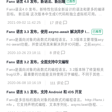
Fanx 语言 4.0 发布，新语法、新后端
已推荐
d上编译为java字节码，在iOS上编译为C，在Web上编译为Ja
vascript。 这一切都是国产、开源、免费的。 特性 提供下列
Fanx语言4.0 发布，新特性包括全新设计的语法和更多的编译
特性，让开发者能容易地创建原生编译的好看的app。 声明式
目标。 新后端 这次版本中生成C代码和独立虚拟机可用。至
编程。序列化格式是代码语法的子集，UI描述可以用配置文件
此Fanx语言真正实现了JVM、Javascript、to C、VM四个编
也可以用代码。 丰富的UI控件。 简单强大的...
2021-09-02 11:42:25
17
评论
译目标。 尽管新的后端还没有做大量的测试，没有达到产品质
量。但我们迈向了脱离JVM平台的第一步。 新语法 在长期的
Fanx 语言 3.3 发布，使用 async-await 解决异步 IO
已推荐
使用中发现之前的语法还是不够完美，由于兼容性考虑一直没
问题
有做太多改变。这次终于做了破坏性改变，修改了很多语法。
Fanx是面向对象的函数式的编程语言。 3.3版本主要增强asy
之前的代码文件使用.fan后缀，新的语法使用.fanx后缀。同一
nc-await功能，并尝试用其来解决异步IO问题。 之前async-a
个项目中可以混合两种格式的。他们的实现共享了绝大部分代
wait用在客户端UI框架的网络请求模块，这次将其用在服务
码。 另外开发用的git仓库切换到gitee：https://gi...
2020-10-26 23:18:11
8
评论
端。传统的阻塞式IO性能较低，而异步IO有很多回调，导致代
码很难阅读。使用async-await可以使我们用类似阻塞IO的方
Fanx 语言 3.2 发布，全面支持中文编程
式编写代码，同时拥有异步IO的性能。 目前的网络框架支持
基本的http协议，示例代码： const class HttpTestServer : H
Fanx是面向对象的函数式的编程语言。3.2版本除了修复相关
ttpHandler { override async Void onHttpService(HttpReq r
bug以外，最重要的功能是支持使用汉字编程。不同于其他语
eq, Http...
言的Unicode支持，Fanx是真正的全中文支持，不仅标识符能
2020-06-08 10:16:19
111
评论
用汉字，关键字也能用汉字。 语言特性： 同时编译到JVM、J
avascript、C、LLVM(wip)等。 完美的语法。支持泛型、闭
Fanx 语言 3.1 发布，支持 Android 和 iOS 开发
包、可空类型、async/await等现代要素。 内建支持不可变性
和Actor并发模型，编译时保证并发安全。 跨平台UI框架。一
Fanx是多目标的面向对象的函数式的编程语言。 http://fanx.i
套代码同时运行在Android/iOS/浏览器/桌面端. 服务端Web开
nfo 。它支持声明式编程、文本序列化、async/awit协程、多
发框架。数据库ORM，模板引擎，URL路由，Restful...。 项
编译目标等特性，最适合做GUI开发。 Fanx 3.1版本在Androi