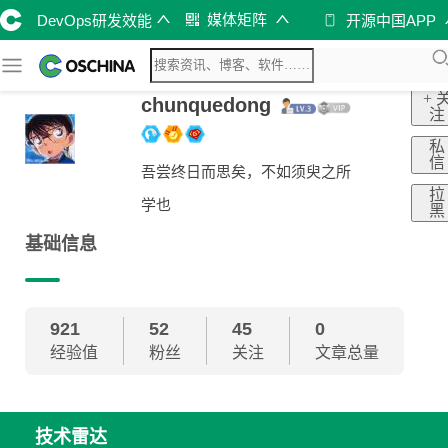
媒体矩阵
DevOps研发效能
开源中国APP
+ 
chunquedong
注
私
信
吾尝终日而思矣，不如须臾之所
拉
学也
黑
基础信息
921
52
45
0
经验值
粉丝
关注
文章总量
技术雷达