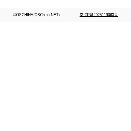
©OSCHINA(OSChina.NET)
京ICP备2025119063号