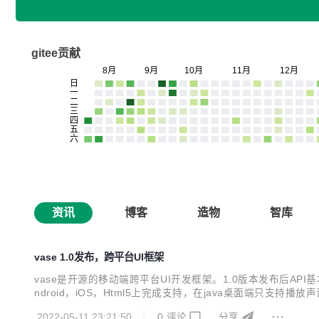
gitee贡献
资讯
博客
造物
智库
vase 1.0发布，跨平台UI框架
vase是开源的移动端跨平台UI开发框架。1.0版本发布后API
ndroid，iOS，Html5上完成支持，在java桌面端只支持播
大小的子窗口，方便开发桌面应用 ColorPicker控件，用于选择
2022-05-11 23:21:50
0
评论
分享