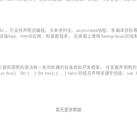
S/浏览器/桌面端. 服务端Web开发框架。数据库ORM，模板引擎，URL路由，R
info 。它支持声明式编程、文本序列化、async/awit协程、多编译目标等特
App、Html5应用、和桌面程序。 在桌面上使用Swing/Java2D绘
行在iOS上）:
程语言。它提供简明的语法和一系列优雅的标准库和开发框架。 在变量声
提倡在一个文件里面混合使用。 完整的一段示例代码： ...
暂无更多数据