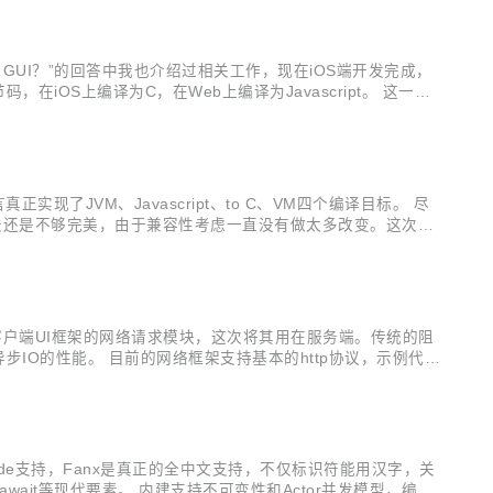
做 GUI？”的回答中我也介绍过相关工作，现在iOS端开发完成，
在iOS上编译为C，在Web上编译为Javascript。 这一切
的子集，UI描述可以用配置文件也可以用代码。 丰富的UI控
现了JVM、Javascript、to C、VM四个编译目标。 尽
法还是不够完美，由于兼容性考虑一直没有做太多改变。这次终
他们的实现共享了绝大部分代码。 另外开发用的git仓库切换到
it用在客户端UI框架的网络请求模块，这次将其用在服务端。传统的阻
异步IO的性能。 目前的网络框架支持基本的http协议，示例代
ode支持，Fanx是真正的全中文支持，不仅标识符能用汉字，关
/await等现代要素。 内建支持不可变性和Actor并发模型，编译