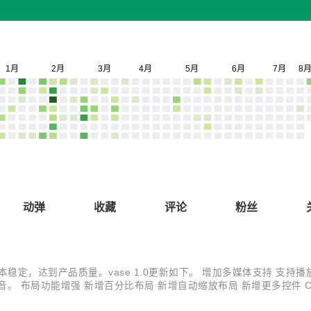
动弹
收藏
评论
粉丝
基本稳定，达到产品质量。vase 1.0更新如下。 增加多媒体支持 支持
放声音。 布局功能增强 新增百分比布局 新增自动缩放布局 新增更多控件 Ca
颜色 Tooktip支持鼠标悬停提示 iOS应用内支付 提供内建的IAP支持，