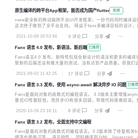
原生编译的跨平台App框架，能否成为国产flutter
拒绝
vase是全新的移动端跨平台UI开发框架，一份代码同时编译运行
这次终于做到了全平台支持。 得益于fanx多编译目标的设计，我们
都是国产、开源、免费的。 特性 提供下列特性，让开发者能容
2021-10-08 20:53:56
0
评论
分享
件。 简单强大的...
Fanx 语言 4.0 发布，新语法、新后端
已推荐
Fanx语言4.0 发布，新特性包括全新设计的语法和更多的编译目
管新的后端还没有做大量的测试，没有达到产品质量。但我们迈
于做了破坏性改变，修改了很多语法。 之前的代码文件使用.fa
2021-09-02 11:42:25
17
评论
分享
gitee：https://gi...
Fanx 语言 3.3 发布，使用 async-await 解决异步 IO 问题
已推
Fanx是面向对象的函数式的编程语言。 3.3版本主要增强asyn
塞式IO性能较低，而异步IO有很多回调，导致代码很难阅读。使用
码： const class HttpT
2020-10-26 23:18:11
8
评论
分享
Fanx 语言 3.2 发布，全面支持中文编程
Fanx是面向对象的函数式的编程语言。3.2版本除了修复相关
键字也能用汉字。 语言特性： 同时编译到JVM、Javascript