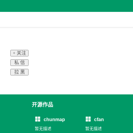
+ 关注
私 信
拉 黑
开源作品
chunmap
cfan
暂无描述
暂无描述