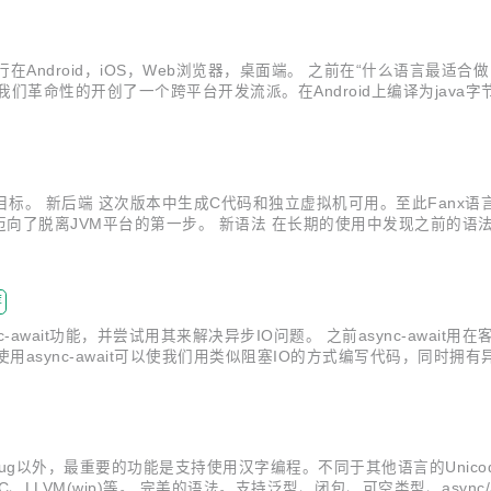
在Android，iOS，Web浏览器，桌面端。 之前在“什么语言最适合
革命性的开创了一个跨平台开发流派。在Android上编译为java字节码，
易地创建原生编译的好看的app。 声明式编程。序列化格式是代码语法
标。 新后端 这次版本中生成C代码和独立虚拟机可用。至此Fanx语言真正实
向了脱离JVM平台的第一步。 新语法 在长期的使用中发现之前的语
n后缀，新的语法使用.fanx后缀。同一个项目中可以混合两种格式的。
荐
c-await功能，并尝试用其来解决异步IO问题。 之前async-awa
async-await可以使我们用类似阻塞IO的方式编写代码，同时拥有
estServer : HttpHandler { override async Void onHttpService(HttpReq req, Http...
bug以外，最重要的功能是支持使用汉字编程。不同于其他语言的Unic
、C、LLVM(wip)等。 完美的语法。支持泛型、闭包、可空类型、async