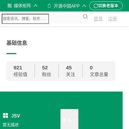
媒体矩阵
开源中国APP
切换老版本
登录
注册
基础信息
921
52
45
0
经验值
粉丝
关注
文章总量
JSV
更多
暂无描述