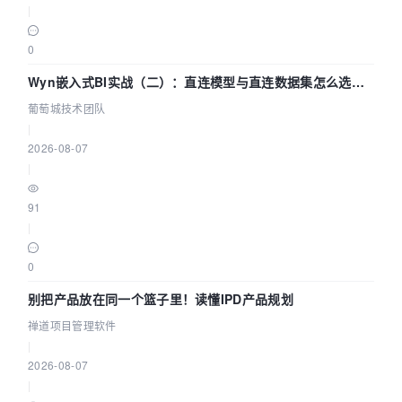
|
0
Wyn嵌入式BI实战（二）：直连模型与直连数据集怎么选，
参数为什么不生效？| 葡萄城技术团队
葡萄城技术团队
|
2026-08-07
|
91
|
0
别把产品放在同一个篮子里！读懂IPD产品规划
禅道项目管理软件
|
2026-08-07
|