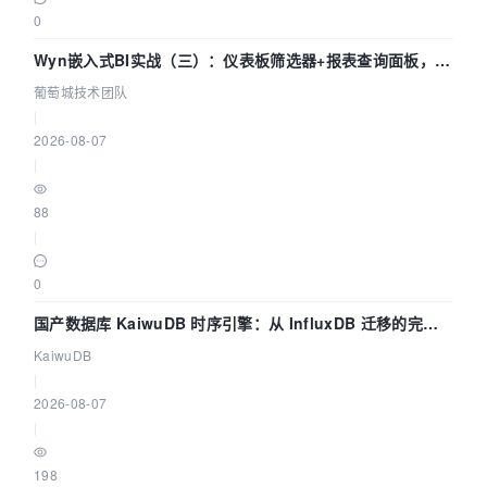
0
Wyn嵌入式BI实战（三）：仪表板筛选器+报表查询面板，参
数联动全闭环
葡萄城技术团队
|
2026-08-07
|
88
|
0
国产数据库 KaiwuDB 时序引擎：从 InfluxDB 迁移的完整
技术路径
KaiwuDB
|
2026-08-07
|
198