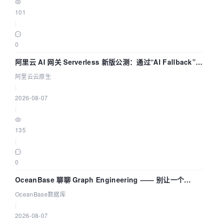
101
|
0
阿里云 AI 网关 Serverless 新版公测：通过“AI Fallback”与
拓扑可视化构建 AI 流量治理底座
阿里云云原生
|
2026-08-07
|
135
|
0
OceanBase 聊聊 Graph Engineering —— 别让一个
Agent 既当运动员又
OceanBase数据库
|
2026-08-07