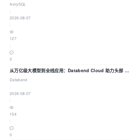
核——我们改得动吗？我们贡献了什么？
IvorySQL
|
2026-08-07
|
127
|
0
从万亿级大模型到全线应用：Databend Cloud 助力头部 AI
企业构建全链路 Trace 数据管道
Databend
|
2026-08-07
|
154
|
0