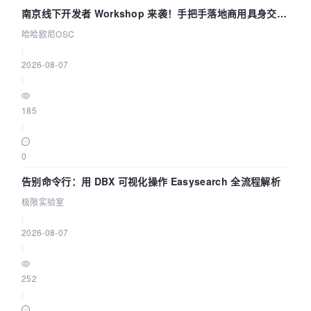
南京线下开发者 Workshop 来袭！手把手落地商用具身交互
智能 Agent 应用
哈哈欧尼OSC
|
2026-08-07
|
185
|
0
告别命令行：用 DBX 可视化操作 Easysearch 全流程解析
极限实验室
|
2026-08-07
|
252
|