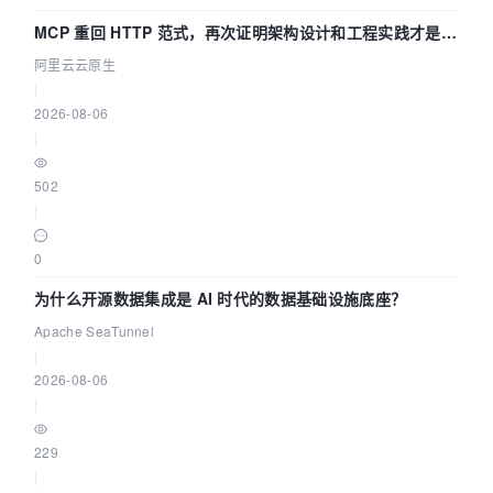
MCP 重回 HTTP 范式，再次证明架构设计和工程实践才是稀
缺资源
阿里云云原生
|
2026-08-06
|
502
|
0
为什么开源数据集成是 AI 时代的数据基础设施底座？
Apache SeaTunnel
|
2026-08-06
|
229
|