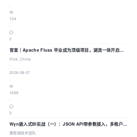
|
134
|
0
官宣｜Apache Fluss 毕业成为顶级项目，湖流一体开启
Agentic Lake 全面实时化时代
Flink_China
|
2026-08-07
|
1699
|
0
Wyn嵌入式BI实战（一）：JSON API带参数接入，多租户数
据源配置指南 | 葡萄城技术团队
葡萄城技术团队