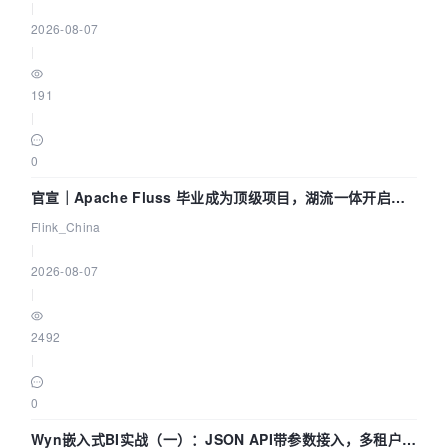
|
2026-08-07
|
191
|
0
官宣｜Apache Fluss 毕业成为顶级项目，湖流一体开启
Agentic Lake 全面实时化时代
Flink_China
|
2026-08-07
|
2492
|
0
Wyn嵌入式BI实战（一）：JSON API带参数接入，多租户数