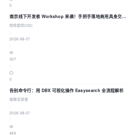
0
南京线下开发者 Workshop 来袭！手把手落地商用具身交互
智能 Agent 应用
哈哈欧尼OSC
|
2026-08-07
|
307
|
0
告别命令行：用 DBX 可视化操作 Easysearch 全流程解析
极限实验室
|
2026-08-07
|
466