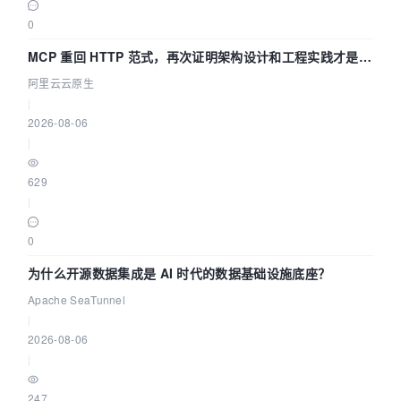
0
MCP 重回 HTTP 范式，再次证明架构设计和工程实践才是稀
缺资源
阿里云云原生
|
2026-08-06
|
629
|
0
为什么开源数据集成是 AI 时代的数据基础设施底座？
Apache SeaTunnel
|
2026-08-06
|
247