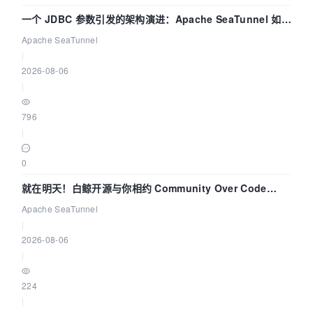
一个 JDBC 参数引发的架构演进：Apache SeaTunnel 如何
解决数据同步中的“定时 Flush”难题
Apache SeaTunnel
|
2026-08-06
|
796
|
0
就在明天！白鲸开源与你相约 Community Over Code
Asia 2026 主题演讲！
Apache SeaTunnel
|
2026-08-06
|
224
|