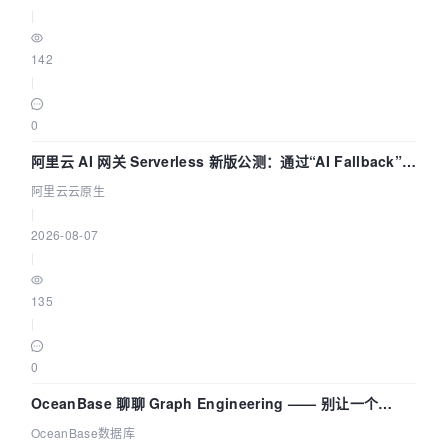
|
142
|
0
阿里云 AI 网关 Serverless 新版公测：通过“AI Fallback”与
拓扑可视化构建 AI 流量治理底座
阿里云云原生
|
2026-08-07
|
135
|
0
OceanBase 聊聊 Graph Engineering —— 别让一个
Agent 既当运动员又
OceanBase数据库