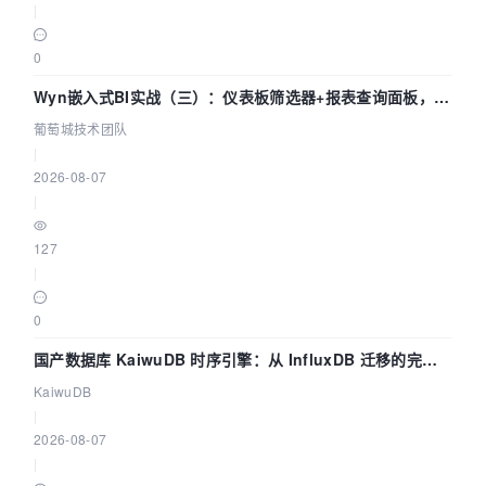
|
0
Wyn嵌入式BI实战（三）：仪表板筛选器+报表查询面板，参
数联动全闭环
葡萄城技术团队
|
2026-08-07
|
127
|
0
国产数据库 KaiwuDB 时序引擎：从 InfluxDB 迁移的完整
技术路径
KaiwuDB
|
2026-08-07
|