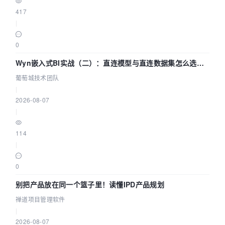
417
|
0
Wyn嵌入式BI实战（二）：直连模型与直连数据集怎么选，
参数为什么不生效？| 葡萄城技术团队
葡萄城技术团队
|
2026-08-07
|
114
|
0
别把产品放在同一个篮子里！读懂IPD产品规划
禅道项目管理软件
|
2026-08-07