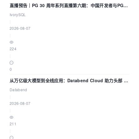
直播预告｜PG 30 周年系列直播第六期：中国开发者与PG内
核——我们改得动吗？我们贡献了什么？
IvorySQL
|
2026-08-07
|
224
|
0
从万亿级大模型到全线应用：Databend Cloud 助力头部 AI
企业构建全链路 Trace 数据管道
Databend
|
2026-08-07
|
211
|