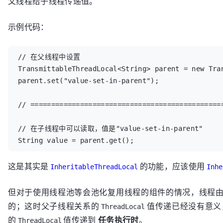
父线程给子线程传递值。
            }

        }

示例代码：
    }

}
// 在父线程中设置

TransmittableThreadLocal<String> parent = new Tran
parent.set("value-set-in-parent");

// ===============================================
// 在子线程中可以读取，值是"value-set-in-parent"

String value = parent.get();
这是其实是
的功能，应该使用
InheritableThreadLocal
Inhe
但对于使用线程池等会池化复用线程的组件的情况，线程
的；这时父子线程关系的
值传递已经没有意义
ThreadLocal
的
值传递到
任务执行时
。
ThreadLocal