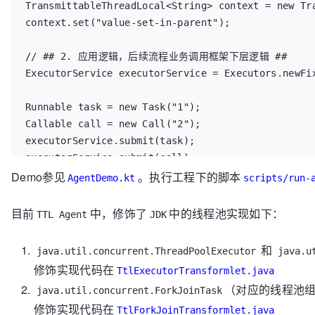
TransmittableThreadLocal<String> context = new Tra
context.set("value-set-in-parent");

// ## 2. 应用逻辑，后续流程业务调用框架下层逻辑 ##

ExecutorService executorService = Executors.newFix
Runnable task = new Task("1");

Callable call = new Call("2");

executorService.submit(task);

executorService.submit(call);

Demo参见
。执行工程下的脚本
AgentDemo.kt
scripts/run-
// ## 3. 框架下层逻辑 ##

// Task或是Call中可以读取，值是"value-set-in-parent"

目前
中，修饰了
中的线程池实现如下：
TTL Agent
JDK
String value = context.get();
和
java.util.concurrent.ThreadPoolExecutor
java.u
修饰实现代码在
TtlExecutorTransformlet.java
（对应的线程池
java.util.concurrent.ForkJoinTask
修饰实现代码在
TtlForkJoinTransformlet.java