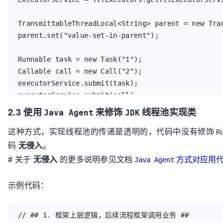
TransmittableThreadLocal<String> parent = new Tran
parent.set("value-set-in-parent");

Runnable task = new Task("1");

Callable call = new Call("2");

executorService.submit(task);

executorService.submit(call);

2.3 使用
来修饰
线程池实现类
Java Agent
JDK
// ===============================================
这种方式，实现线程池的传递是透明的，代码中没有修饰
R
// Task或是Call中可以读取，值是"value-set-in-parent"

码
无侵入
。
String value = parent.get();
# 关于
无侵入
的更多说明参见文档
方式对应用
Java Agent
示例代码：
// ## 1. 框架上层逻辑，后续流程框架调用业务 ##
