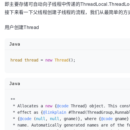
即主要存储可自动向子线程中传递的ThreadLocal.ThreadLoc
     */
    ThreadLocal.
ThreadLocalMap
inheritableThreadLoc
接下来看一下父线程创建子线程的流程，我们从最简单的方
    ......(其他源码)

}
用户创建Thread
Java
hread
thread
=
new
Thread
();
Java
**

 * Allocates a 
new
 {
@code
 Thread} object. This const
 * effect as {
@linkplain
 #Thread(ThreadGroup,Runnabl
 * {
@code
 (
null
, 
null
, gname)}, where {
@code
 gname}
 * name. Automatically generated names are of the form
