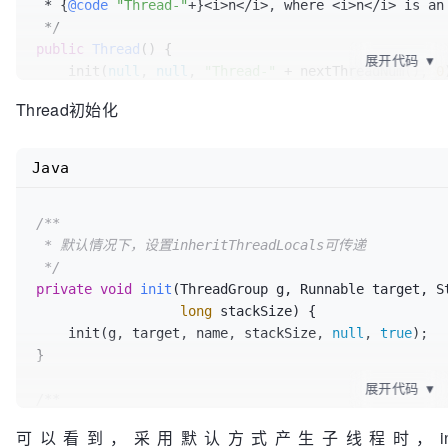
 * {
@code
"Thread-"
+}<i>n</i>, where <i>n</i> is an 
public
Thread
()
 {

展开代码
▼
    init(
null
, 
null
, 
"Thread-"
 + nextThreadNum(), 
0
}
Thread初始化
Java
/**

 * 默认情况下，设置inheritThreadLocals可传递

 */
private
void
init
(ThreadGroup g, Runnable target, St
long
 stackSize)
 {

    init(g, target, name, stackSize, 
null
, 
true
);

}

展开代码
▼
/**

 * 初始化一个线程.

可以看到，采用默认方式产生子线程时，inheritTh
 * 此函数有两处调用，
