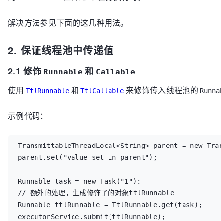
解决方法参见下面的这几种用法。
2. 保证线程池中传递值
2.1 修饰
和
Runnable
Callable
使用
和
来修饰传入线程池的
TtlRunnable
TtlCallable
Runna
示例代码：
TransmittableThreadLocal<String> parent = new Tran
parent.set("value-set-in-parent");

Runnable task = new Task("1");

// 额外的处理，生成修饰了的对象ttlRunnable

Runnable ttlRunnable = TtlRunnable.get(task);

executorService.submit(ttlRunnable);
