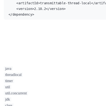
    <artifactId>transmittable-thread-local</artifactId>

    <version>2.10.2</version>

</dependency>
java
threadlocal
timer
util
util.concurrent
jdk
class