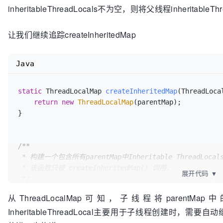
inheritableThreadLocals不为空，则将父线程inheritable
 * 1、上面的 init()，不传AccessControlContext，inheritThreadLocals=true

 * 2、传递AccessControlContext，inheritThreadLocals=false

 */
让我们继续追踪createInheritedMap
private
void
init
(ThreadGroup g, Runnable target, St
long
 stackSize, AccessControlConte
Java
boolean
 inheritThreadLocals)
 {

    ......（其他代码）

static
 ThreadLocalMap 
createInheritedMap
(ThreadLoca
if
 (inheritThreadLocals && parent.inheritableTh
return
new
ThreadLocalMap
(parentMap);

this
.inheritableThreadLocals =

}

            ThreadLocal.createInheritedMap(parent.inheritableThreadLocals);

    ......（其他代码）

/**

}
 * 构建一个包含所有parentMap中Inheritable ThreadLocals的ThreadLocalMap

 * 该函数只被 createInheritedMap() 调用.

展开代码
▼
 */
private
ThreadLocalMap
(ThreadLocalMap parentMap)
 {

从ThreadLocalMap可知，子线程将pare
    Entry[] parentTable = parentMap.table;

InheritableThreadLocal主要用于子线程创建时，需要
int
len
=
 parentTable.length;

    setThreshold(len);
