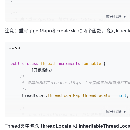
}

/**

展开代码
▼
  * 由于重写了getMap，操作InheritableThreadLocal时，

  * 将只影响Thread类中的inheritableThreadLocals变量，

注意：重写了getMap()和createMap()两个函数，说到Inherit
  * 与threadLocals变量不再有关系

*/
ThreadLocalMap 
getMap
(Thread t)
 {

Java
return
 t.inheritableThreadLocals;

}

public
class
Thread
implements
Runnable
 {

   ......(其他源码)

/**

/* 

 * 类似于getMap，操作InheritableThreadLocal时，

     * 当前线程的ThreadLocalMap，主要存储该线程自身的ThreadLocal

 * 将只影响Thread类中的inheritableThreadLocals变量，

     */
 * 与threadLocals变量不再有关系

    ThreadLocal.
ThreadLocalMap
threadLocals
=
null
;

 */
void
createMap
(Thread t, T firstValue)
 {

/*

    t.inheritableThreadLocals = 
new
ThreadLocalMap
(
展开代码
▼
     * InheritableThreadLocal，自父线程集成而来的ThreadLocalMap，

}
     * 主要用于父子线程间ThreadLocal变量的传递

Thread类中包含
threadLocals
和
inheritableThreadLoca
     * 本文主要讨论的就是这个ThreadLocalMap
