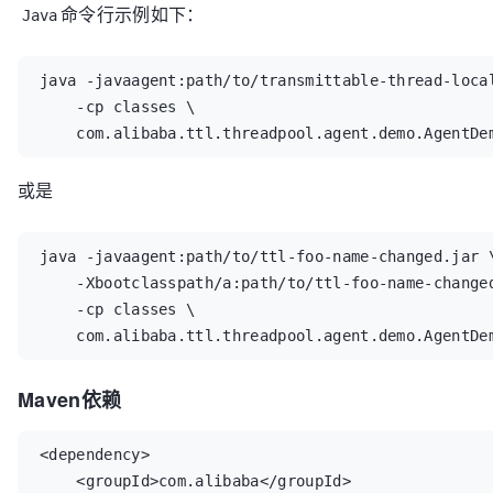
命令行示例如下：
Java
java -javaagent:path/to/transmittable-thread-local
    -cp classes \

    com.alibaba.ttl.threadpool.agent.demo.AgentDe
或是
java -javaagent:path/to/ttl-foo-name-changed.jar \
    -Xbootclasspath/a:path/to/ttl-foo-name-changed.jar \

    -cp classes \

    com.alibaba.ttl.threadpool.agent.demo.AgentDe
Maven依赖
<dependency>

    <groupId>com.alibaba</groupId>
