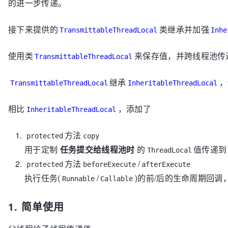
的进一步传递。
// ThreadLocalMap 使用 Entry[] table 存储ThreadL
    table = 
new
Entry
[len];

接下来提供的
类继承并加强
TransmittableThreadLocal
Inhe
// 逐一复制 parentMap 的记录
使用类
来保存值，并跨线程池传
for
 (
int
j
=
0
; j < len; j++) {

TransmittableThreadLocal
Entry
e
=
 parentTable[j];

if
 (e != 
null
) {

继承
，
TransmittableThreadLocal
InheritableThreadLocal
@SuppressWarnings("unchecked")
            ThreadLocal<Object> key = (ThreadLocal<Object>) e.get();

相比
，添加了
InheritableThreadLocal
if
 (key != 
null
) {

// 可能会有同学好奇此处为何使用childVa
方法
// 毕竟childValue内部也是直接将e.val
protected
copy
// 个人理解，主要为了减轻阅读代码的难度
用于定制
任务提交给线程池时
的
值传递
ThreadLocal
Object
value
=
 key.childValue(e.valu
方法
/
protected
beforeExecute
afterExecute
Entry
c
=
new
Entry
(key, value);

执行任务(
/
)的前/后的生命周期回调
Runnable
int
h
Callable
=
 key.threadLocalHashCode & (
while
 (table[h] != 
null
)

                    h = nextIndex(h, len);

1. 简单使用
                table[h] = c;

                size++;
