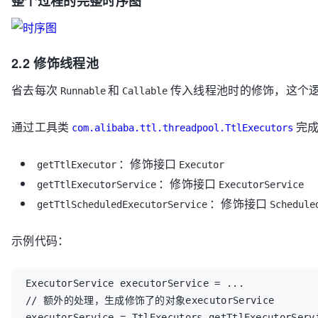
整个过程的完整时序图
2.2 修饰线程池
省去每次
和
传入线程池时的修饰，这个
Runnable
Callable
通过工具类
完
com.alibaba.ttl.threadpool.TtlExecutors
：修饰接口
getTtlExecutor
Executor
：修饰接口
getTtlExecutorService
ExecutorService
：修饰接口
getTtlScheduledExecutorService
Schedule
示例代码：
ExecutorService executorService = ...

// 额外的处理，生成修饰了的对象executorService

executorService = TtlExecutors.getTtlExecutorServi