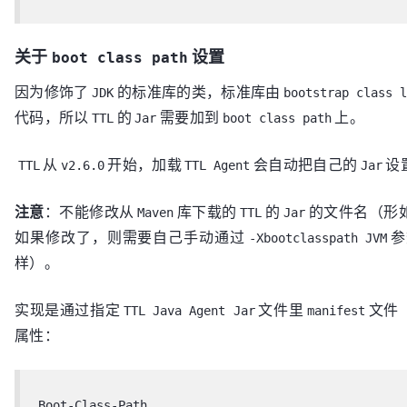
关于
设置
boot class path
因为修饰了
的标准库的类，标准库由
JDK
bootstrap class 
代码，所以
的
需要加到
上。
TTL
Jar
boot class path
从
开始，加载
会自动把自己的
设
TTL
v2.6.0
TTL Agent
Jar
注意
：不能修改从
库下载的
的
的文件名（形
Maven
TTL
Jar
如果修改了，则需要自己手动通过
参
-Xbootclasspath JVM
样）。
实现是通过指定
文件里
文件
TTL Java Agent Jar
manifest
属性：
Boot-Class-Path