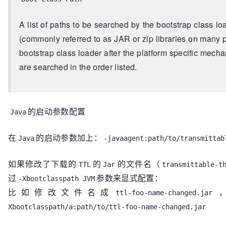
A list of paths to be searched by the bootstrap class loa
(commonly referred to as JAR or zip libraries on many 
bootstrap class loader after the platform specific mecha
are searched in the order listed.
的启动参数配置
Java
在
的启动参数加上：
Java
-javaagent:path/to/transmittab
如果修改了下载的
的
的文件名（
TTL
Jar
transmittable-t
过
参数来显式配置：
-Xbootclasspath JVM
比如修改文件名成
ttl-foo-name-changed.jar
Xbootclasspath/a:path/to/ttl-foo-name-changed.jar