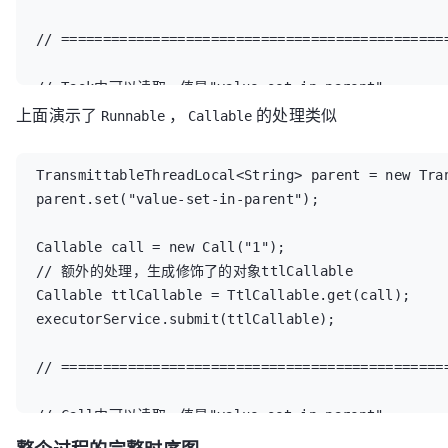
// ===============================================
// Task中可以读取，值是"value-set-in-parent"

上面演示了
String value = parent.get();
，
的处理类似
Runnable
Callable
TransmittableThreadLocal<String> parent = new Tran
parent.set("value-set-in-parent");

Callable call = new Call("1");

// 额外的处理，生成修饰了的对象ttlCallable

Callable ttlCallable = TtlCallable.get(call);

executorService.submit(ttlCallable);

// ===============================================
// Call中可以读取，值是"value-set-in-parent"

String value = parent.get();