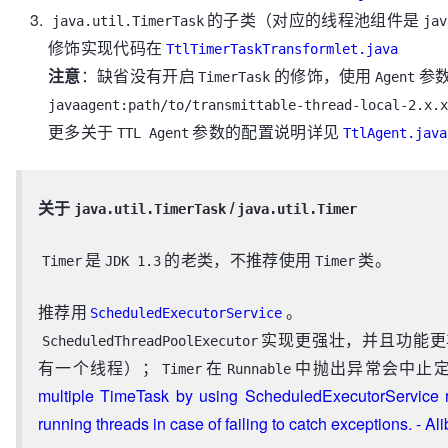
的子类（对应的线程池组件是
java.util.TimerTask
jav
修饰实现代码在
TtlTimerTaskTransformlet.java
注意
：缺省没有开启
的修饰，使用
参
TimerTask
Agent
javaagent:path/to/transmittable-thread-local-2.x.x
更多关于
参数的配置说明详见
TTL Agent
TtlAgent.java
关于
/
java.util.TimerTask
java.util.Timer
是
的老类，不推荐使用
类。
Timer
JDK 1.3
Timer
推荐用
。
ScheduledExecutorService
实现更强壮，并且功能更
ScheduledThreadPoolExecutor
有一个线程）；
在
中抛出异常会中止
Timer
Runnable
multiple TimeTask by using ScheduledExecutorService ra
running threads in case of failing to catch exceptions. - 