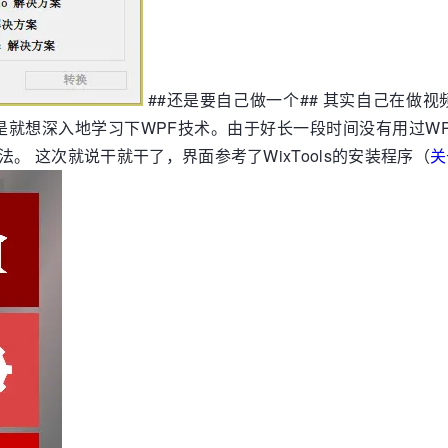
##还是要自己做一个## 其实自己在做
是就想深入地学习下WPF技术。由于好长一段时间没有用过W
。 这次就说干就干了，界面参考了WixTools的安装程序（
关