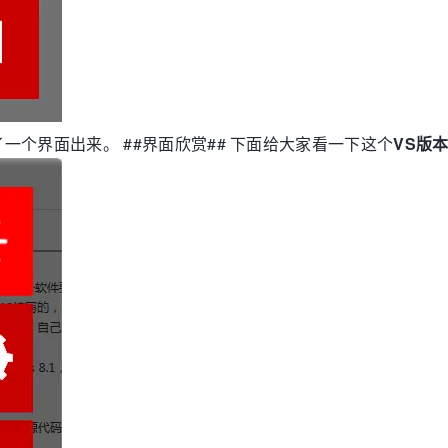
个界面出来。 ##界面欣赏## 下面给大家看一下这个
VS版