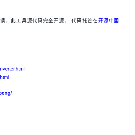
回馈，此工具源代码完全开源。 代码托管在
开源中国
nverter.html
html
peng/