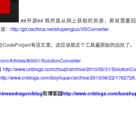
##开源## 既然是从网上获取的资源，那就需要
址是：
http://git.oschina.net/shupengluo/VSConverter
odeProject有这文章，这应该是这个工具最原始的出处了。
.com/Articles/80001/SolutionConverter
具
http://www.cnblogs.com/zhuqil/archive/2010/05/31/SolutionCo
http://www.cnblogs.com/boyliupan/archive/2010/06/22/1762726.
chinesedragon/blog
和博客园
http://www.cnblogs.com/luoshu