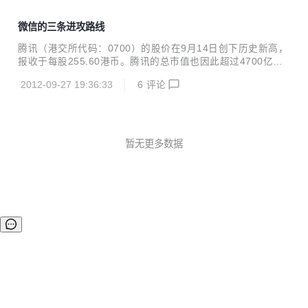
微信的三条进攻路线
腾讯（港交所代码：0700）的股价在9月14日创下历史新高，
报收于每股255.60港币。腾讯的总市值也因此超过4700亿港
元，甚至超过了当天深圳创业板350家上市公司流通市值的总
2012-09-27 19:36:33
6
评论
和。 腾讯这个巨无霸近年因新浪微博(weibo.com)的成功承受
了很大压力。腾讯今天的反弹很大程度上源于一个杀手级产
品，那就是微信。这是一款通过网络快速发送语音短信、视
频、图片和文字，支持多人群聊的手机聊天软件；支持二维
码。 9月17日，马化腾宣布微信用户突破两亿，这距离他在20
暂无更多数据
12互联网大会上声称“将在一个月内突破两亿”还不到一周。用
户从零到两亿，微信用了20个月；新浪微博则用了24个月。
新浪微博一度对腾讯构成威...