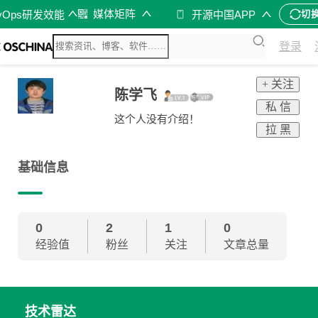
媒体矩阵
vOps研发效能
开源中国APP
切
登录
+ 关注
陈学飞
私 信
这个人没有介绍！
拉 黑
基础信息
0
2
1
0
经验值
粉丝
关注
文章总量
技术雷达