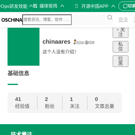
媒体矩阵
vOps研发效能
开源中国APP
切
登录
+ 关
注
chinaares
私
信
这个人没有介绍！
拉
黑
基础信息
41
2
1
0
经验值
粉丝
关注
文章总量
技术雷达