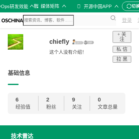
媒体矩阵
vOps研发效能
开源中国APP
切
登录
+ 关
注
chiefly
私 信
这个人没有介绍！
拉 黑
基础信息
6
2
9
0
经验值
粉丝
关注
文章总量
技术雷达