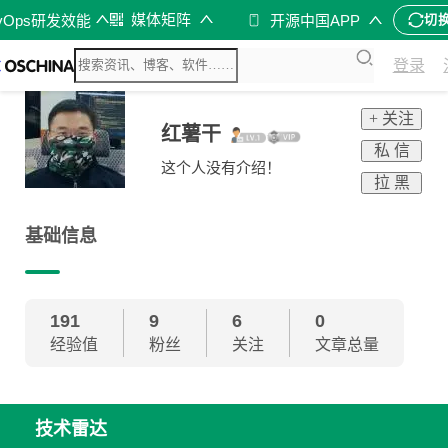
媒体矩阵
vOps研发效能
开源中国APP
切
登录
+ 关注
红薯干
私 信
这个人没有介绍！
拉 黑
基础信息
191
9
6
0
经验值
粉丝
关注
文章总量
技术雷达