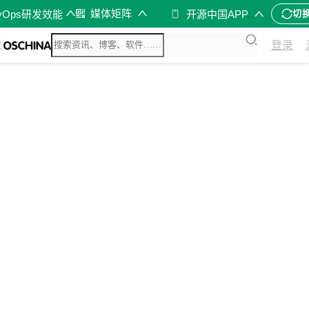
媒体矩阵
vOps研发效能
开源中国APP
切
登录