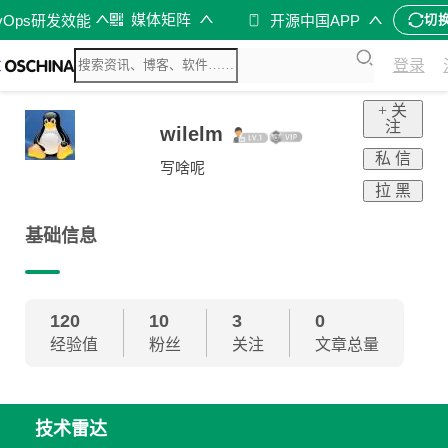
媒体矩阵
vOps研发效能
开源中国APP
切
登录
+ 关
注
wilelm
私 信
写啥呢
拉 黑
基础信息
120
10
3
0
经验值
粉丝
关注
文章总量
技术雷达