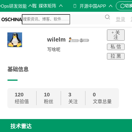
媒体矩阵
vOps研发效能
开源中国APP
切
登录
+ 关
注
wilelm
私 信
写啥呢
拉 黑
基础信息
120
10
3
0
经验值
粉丝
关注
文章总量
技术雷达