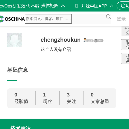
媒体矩阵
evOps研发效能
开源中国APP
登录
+
chengzhoukun
这个人没有介绍！
基础信息
0
1
3
0
经验值
粉丝
关注
文章总量
技术雷达