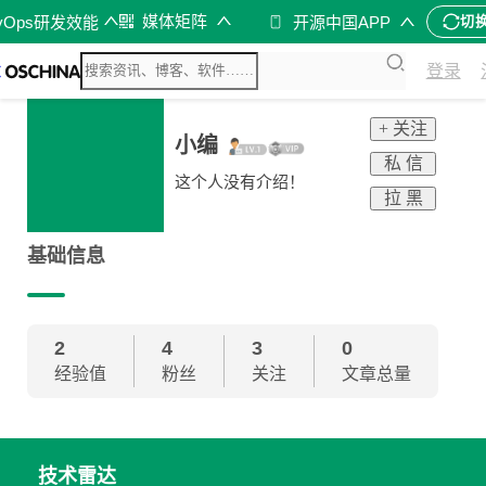
媒体矩阵
vOps研发效能
开源中国APP
切
登录
+ 关注
小编
私 信
这个人没有介绍！
拉 黑
基础信息
2
4
3
0
经验值
粉丝
关注
文章总量
技术雷达