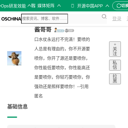
媒体矩阵
vOps研发效能
开源中国APP
切
登录
酱哥哥
口水仗永远打不完滴！要喷的
+
人总是有理由的，你不开源要
关
注
喷你，你开了源还是要喷你，
私
信
你性能低要喷你，你性能高还
拉
是要喷你，你轻巧要喷你，你
黑
强劲还是照样要喷你！--引用
匿名
基础信息