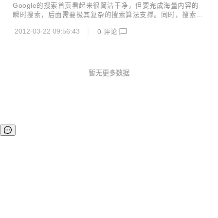
友心中，互联网也许就等同于网站，所以说自己是“做网站
Google的搜索首页看起来很简洁干净，但要完成海量内容的
的”，也许是最简单有效的解决方案： @我是H先生： 我很艰
瞬时搜索，后面需要极其复杂的搜索算法支撑。同时，搜索引
难才跟老爸解释百度腾讯网易，解释什么是互联网，正当我想
擎的算法在普通人看来也带有一层神秘的色彩。近日Google
着要怎么解释前端工程师的时候，最后说出——我是搞网站的
2012-03-22 09:56:43
0
评论
官方发布一则每周的搜索算法讨论例会视频，让我们有机会掀
然而实际操作起来，bug也不少。许多家人对一份工作好...
开神秘面纱的一角。 在视频中，Google工程师对搜索产品可
能的改进进行讨论并做出决定。他们讨论的是一个看似很小的
问题，即在超过十个条件的搜索查询中如何进行拼写检查。但
结果证明，即使是很小的变化也会给系统带来无数的问题。 如
暂无更多数据
果你一直想知道，Google这些牛人们是怎样聚在一起解决问
题的，现在机会来了，可以看看下面的一段视频。iOS用户可
以点击这里试试。 http://v.y...
©OSCHINA(OSChina.NET)
京ICP备2025119063号