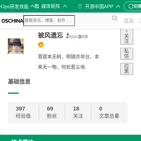
媒体矩阵
vOps研发效能
开源中国APP
切
登录
+
被风遗忘
关
注
私
信
菩提本无树，明镜亦非台，本
拉
来无一物，何处惹尘埃.
黑
基础信息
397
69
18
0
经验值
粉丝
关注
文章总量