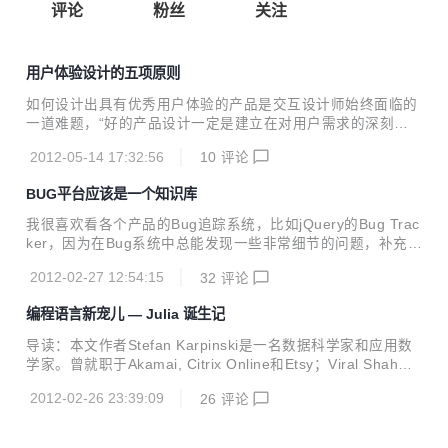
评论
粉丝
关注
用户体验设计的五项原则
如何设计出具有优秀用户体验的产品是交互设计师始终面临的
一道难题，“好的产品设计一定是建立在对用户需求的深刻理
解上”这句话被许多设计师视为设计的天条；至于在设计中如
2012-05-14 17:32:56
10
评论
何发现并深刻理解用户的需求，并由此设计出具有优秀用户体
验的产品，阿里巴巴的UED团队在多年的产品设计实践中总结
BUG平台应该是一个知识库
出重要的五项原则。 1. 同理心 所谓的同理心通俗说法就是换
位思考。设计师在设计产品时要能够做到换位思考，体会用户
我很喜欢看各个产品的Bug追踪系统，比如jQuery的Bug Trac
的立场和感受，并站在用户的角度思考和处理问题，把自己置
ker，因为在Bug系统中总能发现一些非常细节的问题，补充自
身于相关的用户场景中，理解用户的行为特点和行为差异。 在
己的知识，慢慢地自己的代码的兼容性会有很大的提高。 但
我们阿里系网站，淘宝网站上面主要是C类用户，淘宝的很多
2012-02-27 12:54:15
32
评论
是，在各个Bug系统之中，包括现在公司使用的Trace系统，
设计师自己本身就是C类用户，他们会更加容易把握和理...
无一例外地存在一些让我不满意之处，其中最大的原因就是很
编程语言新宠儿 — Julia 诞生记
多Bug系统仅仅是作为Bug的记录系统存在，而没有试图去让
一个Bug成为一个知识的积累，让整个Bug系统变成一个丰富
导读：本文作者Stefan Karpinski是一名数据科学家和应用数
充实的知识库。这样的Bug系统，永远都只是提供一个简单的
学家。曾就职于Akamai, Citrix Online和Etsy；Viral Shah爱
业务流程，不会变成干完人员、产品、甚至是整个团队的进步
好对高性能计算机研究工作，曾就职于微软Star-P部门；Alan
的天梯。 在我看来，一个Bug系统应该更加全面，管理Bug的
2012-02-26 23:39:09
26
评论
Edelman是一名教授，从事高性能计算、数值计算、线性代
生命周期的同时，...
数、随机特征分析（随机矩阵理论）等方面研究。文中探讨了
Julia语言的开发缘由以及它的新特性。笔者认为一门新语言的