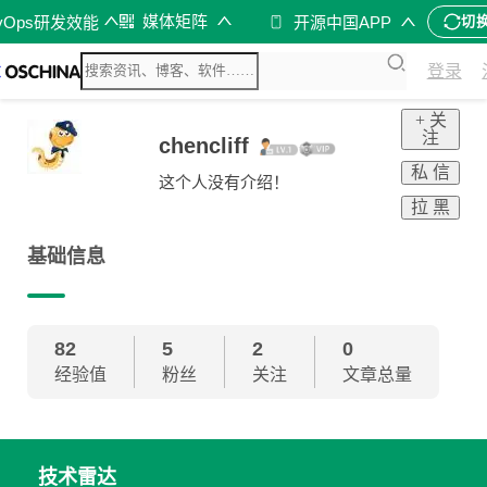
媒体矩阵
vOps研发效能
开源中国APP
切
登录
+ 关
注
chencliff
私 信
这个人没有介绍！
拉 黑
基础信息
82
5
2
0
经验值
粉丝
关注
文章总量
技术雷达