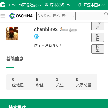
媒体矩阵
DevOps研发效能
开源中国APP
+ 关
注
chenbin93
私
信
这个人没有介绍！
拉
黑
基础信息
0
8
1
0
经验值
粉丝
关注
文章总量
技术雷达