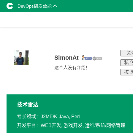
DevOps研发效能
+ 关
SimonAt
私 
这个人没有介绍！
拉 
技术雷达
专长领域：J2ME/K-Java, Perl
开发平台：WEB开发, 游戏开发, 运维/系统/网络管理