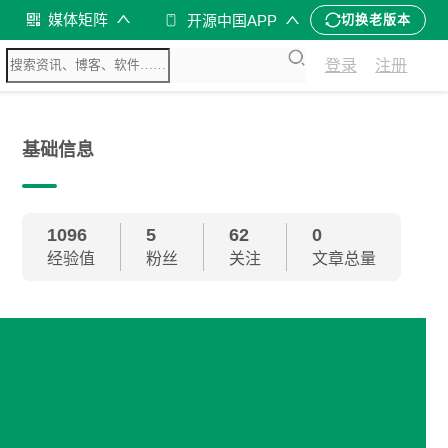
媒体矩阵
开源中国APP
切换老版本
登录
注册
基础信息
1096
5
62
0
经验值
粉丝
关注
文章总量