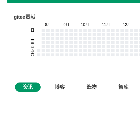
gitee贡献
资讯
博客
造物
智库