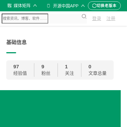
媒体矩阵
开源中国APP
切换老版本
登录
注册
基础信息
97
9
1
0
经验值
粉丝
关注
文章总量