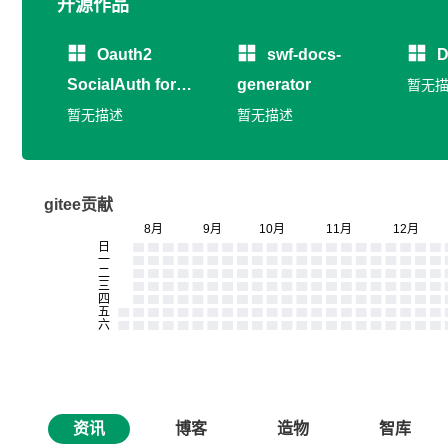
开源作品
Oauth2
swf-docs-
D
SocialAuth for
generator
暂无
CodeIgniter
暂无描述
暂无描述
gitee贡献
资讯
博客
造物
智库