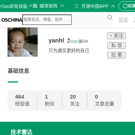
媒体矩阵
vOps研发效能
开源中国APP
切
登录
+ 关注
yanhl
私 信
只为遇见更好的自己
拉 黑
基础信息
464
1
20
0
经验值
粉丝
关注
文章总量
技术雷达