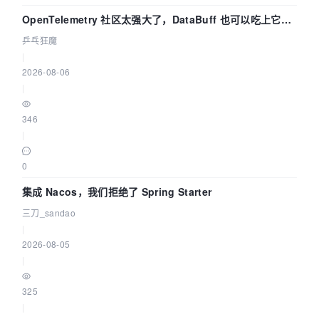
OpenTelemetry 社区太强大了，DataBuff 也可以吃上它的
eBPF 链路了
乒乓狂魔
|
2026-08-06
|
346
|
0
集成 Nacos，我们拒绝了 Spring Starter
三刀_sandao
|
2026-08-05
|
325
|