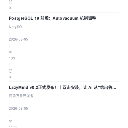
0
PostgreSQL 19 前瞻：Autovacuum 机制调整
IvorySQL
|
2026-08-05
|
133
|
0
LazyMind v0.2正式发布！｜双击安装，让 AI 从“给出答案”
走到“完成交付”
商汤万象开发者
|
2026-08-05
|
1111