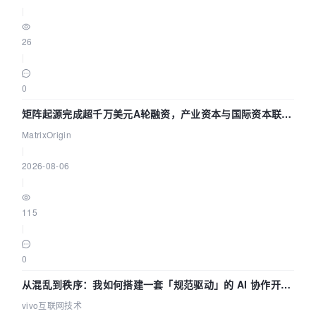
|
26
|
0
矩阵起源完成超千万美元A轮融资，产业资本与国际资本联手
押注企业级AI基础设施赛道
MatrixOrigin
|
2026-08-06
|
115
|
0
从混乱到秩序：我如何搭建一套「规范驱动」的 AI 协作开发
体系
vivo互联网技术