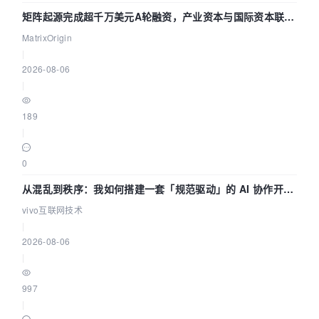
矩阵起源完成超千万美元A轮融资，产业资本与国际资本联手
押注企业级AI基础设施赛道
MatrixOrigin
|
2026-08-06
|
189
|
0
从混乱到秩序：我如何搭建一套「规范驱动」的 AI 协作开发
体系
vivo互联网技术
|
2026-08-06
|
997
|