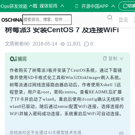
媒体矩阵
vOps研发效能
开源中国APP
切
登录
树莓派3 安装CentOS 7 及连接WiFi
文质彬彬90
2016-05-14
11,931
0
复制
作者购买了树莓派3板并安装了CentOS系统，通过下载镜
像并使用SD卡格式化工具和Win32DiskImager刷入系统。
树莓派通过网线连接路由器启动后，作者使用Xshell 5远
程登录，用户名root，密码centos。查看README后扩展
了TF卡并启动了wlan0。重启后使用ifconfig确认无线网卡
wlan0已驱动，随后通过nmtui配置WiFi连接，选择连接的
WiFi并输入密码成功连接，系统重启后WiFi可自动连接。
总结由社区平台通过AI大模型技术生成