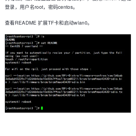
登录，用户名root，密码centos。
查看README 扩展TF卡和启动wlan0。