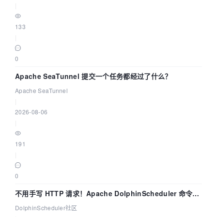
|
133
|
0
Apache SeaTunnel 提交一个任务都经过了什么？
Apache SeaTunnel
|
2026-08-06
|
191
|
0
不用手写 HTTP 请求！Apache DolphinScheduler 命令行
dsctl 两分钟上手
DolphinScheduler社区