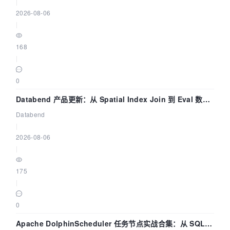
|
2026-08-06
|
168
|
0
Databend 产品更新：从 Spatial Index Join 到 Eval 数据
管道
Databend
|
2026-08-06
|
175
|
0
Apache DolphinScheduler 任务节点实战合集：从 SQL、