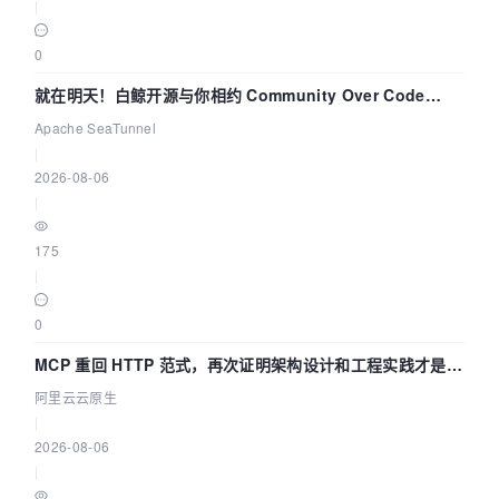
|
0
就在明天！白鲸开源与你相约 Community Over Code
Asia 2026 主题演讲！
Apache SeaTunnel
|
2026-08-06
|
175
|
0
MCP 重回 HTTP 范式，再次证明架构设计和工程实践才是稀
缺资源
阿里云云原生
|
2026-08-06
|