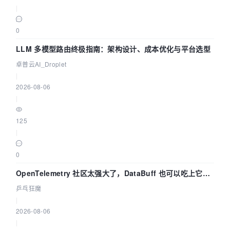
|
0
LLM 多模型路由终极指南：架构设计、成本优化与平台选型
卓普云AI_Droplet
|
2026-08-06
|
125
|
0
OpenTelemetry 社区太强大了，DataBuff 也可以吃上它的
eBPF 链路了
乒乓狂魔
|
2026-08-06
|