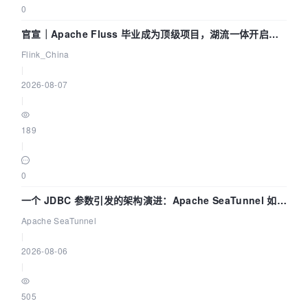
0
官宣｜Apache Fluss 毕业成为顶级项目，湖流一体开启
Agentic Lake 全面实时化时代
Flink_China
|
2026-08-07
|
189
|
0
一个 JDBC 参数引发的架构演进：Apache SeaTunnel 如何
解决数据同步中的“定时 Flush”难题
Apache SeaTunnel
|
2026-08-06
|
505